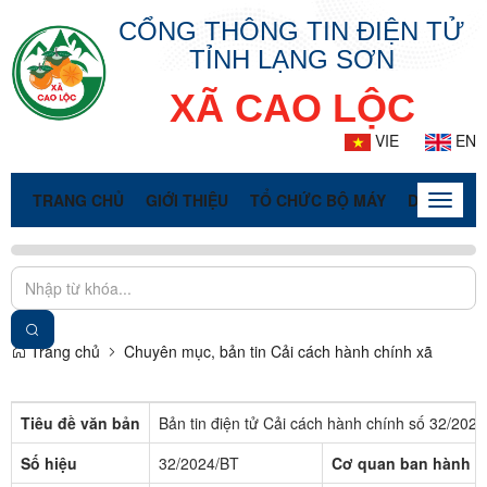
CỔNG THÔNG TIN ĐIỆN TỬ
TỈNH LẠNG SƠN
XÃ CAO LỘC
VIE
EN
TRANG CHỦ
GIỚI THIỆU
TỔ CHỨC BỘ MÁY
DOANH NG
Toggle
naviga
Trang chủ
Chuyên mục, bản tin Cải cách hành chính xã
Tiêu đề văn bản
Bản tin điện tử Cải cách hành chính số 32/202
Số hiệu
32/2024/BT
Cơ quan ban hành