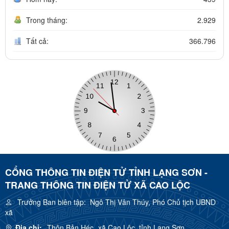
Trong tháng:
2.929
Tất cả:
366.796
CỔNG THÔNG TIN ĐIỆN TỬ TỈNH LẠNG SƠN -
TRANG THÔNG TIN ĐIỆN TỬ XÃ CAO LỘC
Trưởng Ban biên tập:
Ngô Thị Vân Thúy, Phó Chủ tịch UBND
xã
Địa chỉ:
Thôn Bản Héc, xã Cao Lộc, tỉnh Lạng Sơn