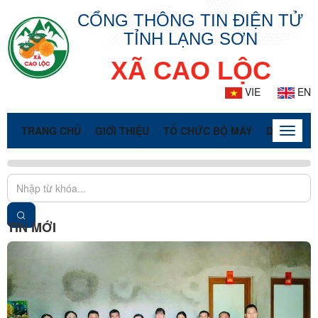
CỔNG THÔNG TIN ĐIỆN TỬ
TỈNH LẠNG SƠN
XÃ CAO LỘC
VIE
EN
TRANG CHỦ
GIỚI THIỆU
TỔ CHỨC BỘ MÁY
DOANH NG
Toggle
naviga
TIN MỚI