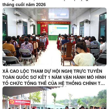
tháng cuối năm 2026
XÃ CAO LỘC THAM DỰ HỘI NGHỊ TRỰC TUYẾN
TOÀN QUỐC SƠ KẾT 1 NĂM VẬN HÀNH MÔ HÌNH
TỔ CHỨC TỔNG THỂ CỦA HỆ THỐNG CHÍNH TRỊ,
MÔ HÌNH CHÍNH QUYỀN 3 CẤP