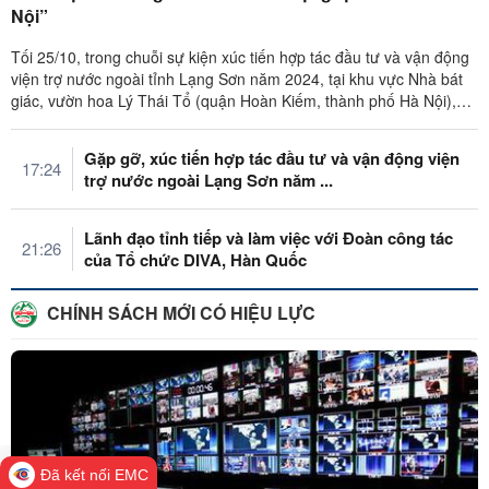
Nội”
Tối 25/10, trong chuỗi sự kiện xúc tiến hợp tác đầu tư và vận động
viện trợ nước ngoài tỉnh Lạng Sơn năm 2024, tại khu vực Nhà bát
giác, vườn hoa Lý Thái Tổ (quận Hoàn Kiếm, thành phố Hà Nội),
UBND ...
Gặp gỡ, xúc tiến hợp tác đầu tư và vận động viện
17:24
trợ nước ngoài Lạng Sơn năm ...
Lãnh đạo tỉnh tiếp và làm việc với Đoàn công tác
21:26
của Tổ chức DIVA, Hàn Quốc
CHÍNH SÁCH MỚI CÓ HIỆU LỰC
Đã kết nối EMC