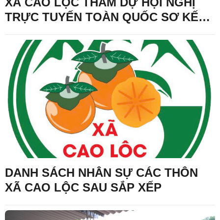
XÃ CAO LỘC THAM DỰ HỘI NGHỊ
TRỰC TUYẾN TOÀN QUỐC SƠ KẾT
1 NĂM VẬN HÀNH MÔ HÌNH TỔ
CHỨC TỔNG THỂ CỦA HỆ THỐNG
CHÍNH TRỊ, MÔ HÌNH CHÍNH QUYỀN
3 CẤP
DANH SÁCH NHÂN SỰ CÁC THÔN
XÃ CAO LỘC SAU SẮP XẾP