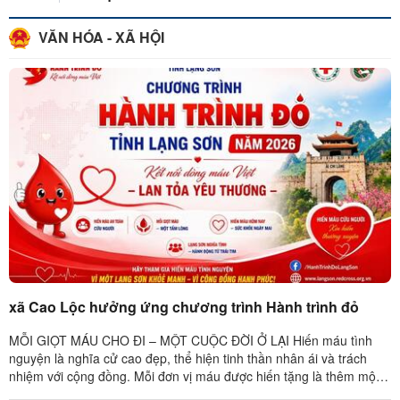
VĂN HÓA - XÃ HỘI
xã Cao Lộc hưởng ứng chương trình Hành trình đỏ
MỖI GIỌT MÁU CHO ĐI – MỘT CUỘC ĐỜI Ở LẠI Hiến máu tình
nguyện là nghĩa cử cao đẹp, thể hiện tinh thần nhân ái và trách
nhiệm với cộng đồng. Mỗi đơn vị máu được hiến tặng là thêm một
cơ hội sống cho ...