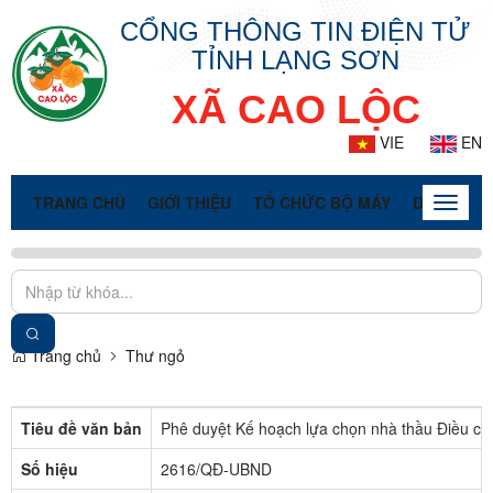
CỔNG THÔNG TIN ĐIỆN TỬ
TỈNH LẠNG SƠN
XÃ CAO LỘC
VIE
EN
TRANG CHỦ
GIỚI THIỆU
TỔ CHỨC BỘ MÁY
DOANH NG
Toggle
naviga
Trang chủ
Thư ngỏ
Tiêu đề văn bản
Phê duyệt Kế hoạch lựa chọn nhà thầu Điều chỉ
Số hiệu
2616/QĐ-UBND