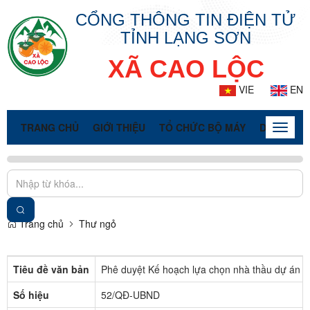
CỔNG THÔNG TIN ĐIỆN TỬ
TỈNH LẠNG SƠN
XÃ CAO LỘC
VIE
EN
TRANG CHỦ
GIỚI THIỆU
TỔ CHỨC BỘ MÁY
DOANH NG
Toggle
naviga
Trang chủ
Thư ngỏ
Tiêu đề văn bản
Phê duyệt Kế hoạch lựa chọn nhà thầu dự án xác
Số hiệu
52/QĐ-UBND