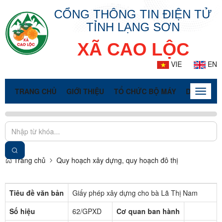
CỔNG THÔNG TIN ĐIỆN TỬ
TỈNH LẠNG SƠN
XÃ CAO LỘC
VIE
EN
TRANG CHỦ
GIỚI THIỆU
TỔ CHỨC BỘ MÁY
DOANH NG
Toggle
naviga
Trang chủ
Quy hoạch xây dựng, quy hoạch đô thị
Tiêu đề văn bản
Giấy phép xây dựng cho bà Lã Thị Nam
Số hiệu
62/GPXD
Cơ quan ban hành