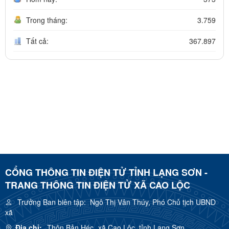
Trong tháng:
3.759
Tất cả:
367.897
CỔNG THÔNG TIN ĐIỆN TỬ TỈNH LẠNG SƠN -
TRANG THÔNG TIN ĐIỆN TỬ XÃ CAO LỘC
Trưởng Ban biên tập:
Ngô Thị Vân Thúy, Phó Chủ tịch UBND
xã
Địa chỉ:
Thôn Bản Héc, xã Cao Lộc, tỉnh Lạng Sơn