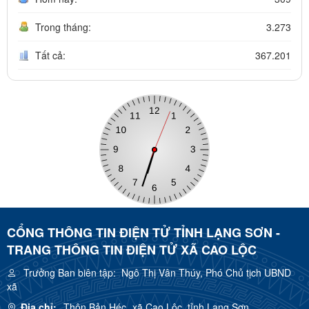
Trong tháng:
3.273
Tất cả:
367.201
CỔNG THÔNG TIN ĐIỆN TỬ TỈNH LẠNG SƠN -
TRANG THÔNG TIN ĐIỆN TỬ XÃ CAO LỘC
Trưởng Ban biên tập:
Ngô Thị Vân Thúy, Phó Chủ tịch UBND
xã
Địa chỉ:
Thôn Bản Héc, xã Cao Lộc, tỉnh Lạng Sơn