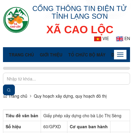
CỔNG THÔNG TIN ĐIỆN TỬ
TỈNH LẠNG SƠN
XÃ CAO LỘC
VIE
EN
TRANG CHỦ
GIỚI THIỆU
TỔ CHỨC BỘ MÁY
DOANH NG
Toggle
naviga
Trang chủ
Quy hoạch xây dựng, quy hoạch đô thị
Tiêu đề văn bản
Giấy phép xây dựng cho bà Lộc Thị Sèng
Số hiệu
60/GPXD
Cơ quan ban hành