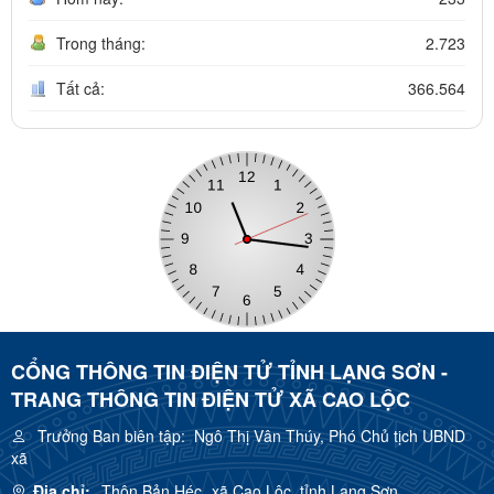
Trong tháng:
2.723
Tất cả:
366.564
CỔNG THÔNG TIN ĐIỆN TỬ TỈNH LẠNG SƠN -
TRANG THÔNG TIN ĐIỆN TỬ XÃ CAO LỘC
Trưởng Ban biên tập:
Ngô Thị Vân Thúy, Phó Chủ tịch UBND
xã
Địa chỉ:
Thôn Bản Héc, xã Cao Lộc, tỉnh Lạng Sơn