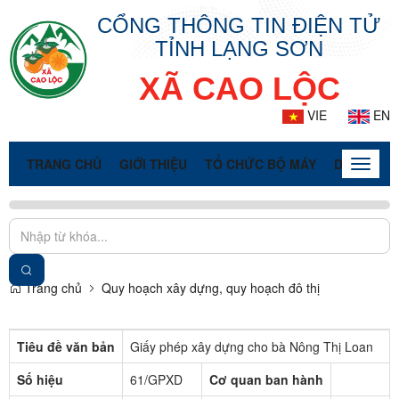
CỔNG THÔNG TIN ĐIỆN TỬ
TỈNH LẠNG SƠN
XÃ CAO LỘC
VIE
EN
TRANG CHỦ
GIỚI THIỆU
TỔ CHỨC BỘ MÁY
DOANH NG
Toggle
naviga
Trang chủ
Quy hoạch xây dựng, quy hoạch đô thị
Tiêu đề văn bản
Giấy phép xây dựng cho bà Nông Thị Loan
Số hiệu
61/GPXD
Cơ quan ban hành