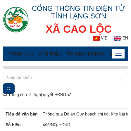
CỔNG THÔNG TIN ĐIỆN TỬ
TỈNH LẠNG SƠN
XÃ CAO LỘC
VIE
EN
TRANG CHỦ
GIỚI THIỆU
TỔ CHỨC BỘ MÁY
DOANH NG
Toggle
naviga
Trang chủ
Nghị quyết HĐND xã
Tiêu đề văn bản
Thông qua Đồ án Quy hoạch chi tiết Kho bãi tạm
Số hiệu
496/NQ-HĐND