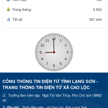
Trong tháng:
3.502
Tất cả:
367.444
CỔNG THÔNG TIN ĐIỆN TỬ TỈNH LẠNG SƠN -
TRANG THÔNG TIN ĐIỆN TỬ XÃ CAO LỘC
Trưởng Ban biên tập:
Ngô Thị Vân Thúy, Phó Chủ tịch UBND
xã
Địa chỉ:
Thôn Bản Héc, xã Cao Lộc, tỉnh Lạng Sơn