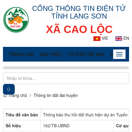
CỔNG THÔNG TIN ĐIỆN TỬ
TỈNH LẠNG SƠN
XÃ CAO LỘC
VIE
EN
TRANG CHỦ
GIỚI THIỆU
TỔ CHỨC BỘ MÁY
DOANH NG
Toggle
naviga
Trang chủ
Thông tin đất đai huyện
Tiêu đề văn bản
Thông báo thu hồi đất thực hiện dự án Tuyến c
Số hiệu
162/TB-UBND
Cơ qua