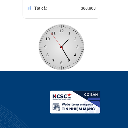
Tất cả:
366.608