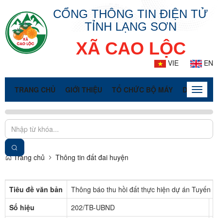
CỔNG THÔNG TIN ĐIỆN TỬ
TỈNH LẠNG SƠN
XÃ CAO LỘC
VIE
EN
TRANG CHỦ
GIỚI THIỆU
TỔ CHỨC BỘ MÁY
DOANH NG
Toggle
naviga
Trang chủ
Thông tin đất đai huyện
Tiêu đề văn bản
Thông báo thu hồi đất thực hiện dự án Tuyến c
Số hiệu
202/TB-UBND
C