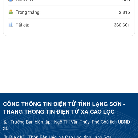
Trong tháng:
2.815
Tất cả:
366.661
CỔNG THÔNG TIN ĐIỆN TỬ TỈNH LẠNG SƠN -
TRANG THÔNG TIN ĐIỆN TỬ XÃ CAO LỘC
Trưởng Ban biên tập:
Ngô Thị Vân Thúy, Phó Chủ tịch UBND
xã
Địa chỉ:
Thôn Bản Héc, xã Cao Lộc, tỉnh Lạng Sơn