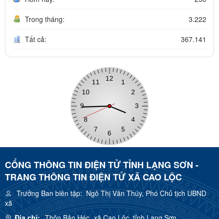
Trong tháng:
3.222
Tất cả:
367.141
CỔNG THÔNG TIN ĐIỆN TỬ TỈNH LẠNG SƠN -
TRANG THÔNG TIN ĐIỆN TỬ XÃ CAO LỘC
Trưởng Ban biên tập:
Ngô Thị Vân Thúy, Phó Chủ tịch UBND
xã
Địa chỉ:
Thôn Bản Héc, xã Cao Lộc, tỉnh Lạng Sơn