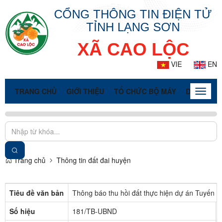
CỔNG THÔNG TIN ĐIỆN TỬ
TỈNH LẠNG SƠN
XÃ CAO LỘC
VIE
EN
TRANG CHỦ
GIỚI THIỆU
TỔ CHỨC BỘ MÁY
DOANH NG
Toggle
naviga
Trang chủ
Thông tin đất đai huyện
Tiêu đề văn bản
Thông báo thu hồi đất thực hiện dự án Tuyến 
Số hiệu
181/TB-UBND