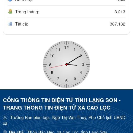
Trong tháng:
3.213
Tất cả:
367.132
CỔNG THÔNG TIN ĐIỆN TỬ TỈNH LẠNG SƠN -
TRANG THÔNG TIN ĐIỆN TỬ XÃ CAO LỘC
Trưởng Ban biên tập:
Ngô Thị Vân Thúy, Phó Chủ tịch UBND
xã
Địa chỉ:
Thôn Bản Héc, xã Cao Lộc, tỉnh Lạng Sơn