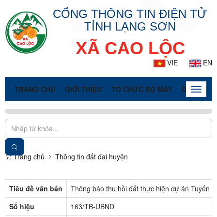
CỔNG THÔNG TIN ĐIỆN TỬ
TỈNH LẠNG SƠN
XÃ CAO LỘC
VIE
EN
TRANG CHỦ
GIỚI THIỆU
TỔ CHỨC BỘ MÁY
DOANH NG
Toggle
naviga
Trang chủ
Thông tin đất đai huyện
Tiêu đề văn bản
Thông báo thu hồi đất thực hiện dự án Tuyến c
Số hiệu
163/TB-UBND