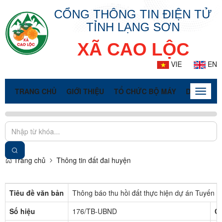
CỔNG THÔNG TIN ĐIỆN TỬ
TỈNH LẠNG SƠN
XÃ CAO LỘC
VIE
EN
TRANG CHỦ
GIỚI THIỆU
TỔ CHỨC BỘ MÁY
DOANH NG
Toggle
naviga
Trang chủ
Thông tin đất đai huyện
Tiêu đề văn bản
Thông báo thu hồi đất thực hiện dự án Tuyến c
Số hiệu
176/TB-UBND
C