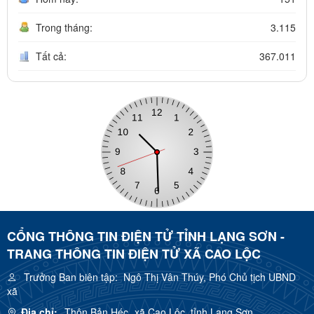
Trong tháng:
3.115
Tất cả:
367.011
CỔNG THÔNG TIN ĐIỆN TỬ TỈNH LẠNG SƠN -
TRANG THÔNG TIN ĐIỆN TỬ XÃ CAO LỘC
Trưởng Ban biên tập:
Ngô Thị Vân Thúy, Phó Chủ tịch UBND
xã
Địa chỉ:
Thôn Bản Héc, xã Cao Lộc, tỉnh Lạng Sơn