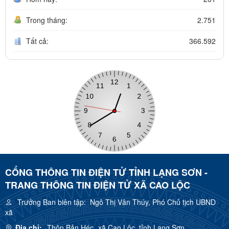
Trong tháng:
2.751
Tất cả:
366.592
CỔNG THÔNG TIN ĐIỆN TỬ TỈNH LẠNG SƠN -
TRANG THÔNG TIN ĐIỆN TỬ XÃ CAO LỘC
Trưởng Ban biên tập:
Ngô Thị Vân Thúy, Phó Chủ tịch UBND
xã
Địa chỉ:
Thôn Bản Héc, xã Cao Lộc, tỉnh Lạng Sơn