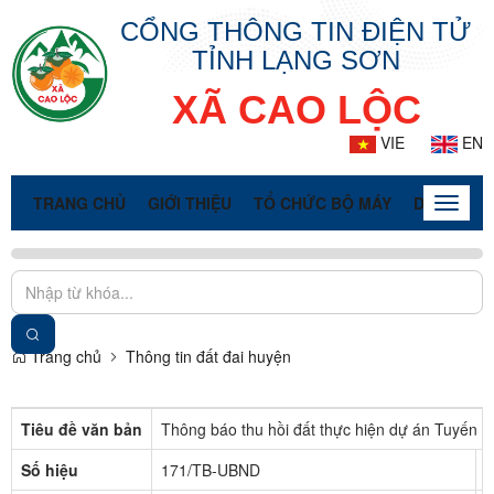
CỔNG THÔNG TIN ĐIỆN TỬ
TỈNH LẠNG SƠN
XÃ CAO LỘC
VIE
EN
TRANG CHỦ
GIỚI THIỆU
TỔ CHỨC BỘ MÁY
DOANH NG
Toggle
naviga
Trang chủ
Thông tin đất đai huyện
Tiêu đề văn bản
Thông báo thu hồi đất thực hiện dự án Tuyến c
Số hiệu
171/TB-UBND
C