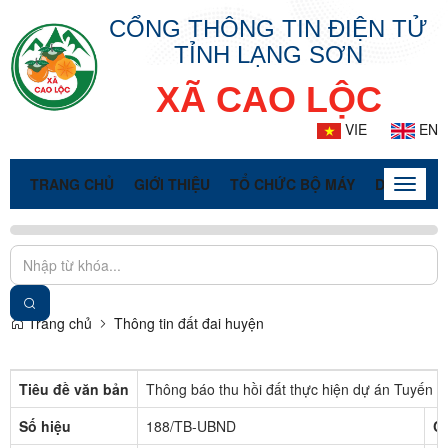
CỔNG THÔNG TIN ĐIỆN TỬ
TỈNH LẠNG SƠN
XÃ CAO LỘC
VIE
EN
TRANG CHỦ
GIỚI THIỆU
TỔ CHỨC BỘ MÁY
DOANH NG
Toggle
naviga
Trang chủ
Thông tin đất đai huyện
Tiêu đề văn bản
Thông báo thu hồi đất thực hiện dự án Tuyến c
Số hiệu
188/TB-UBND
C