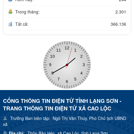
Trong tháng:
2.301
Tất cả:
366.136
CỔNG THÔNG TIN ĐIỆN TỬ TỈNH LẠNG SƠN -
TRANG THÔNG TIN ĐIỆN TỬ XÃ CAO LỘC
Trưởng Ban biên tập:
Ngô Thị Vân Thúy, Phó Chủ tịch UBND
xã
Địa chỉ:
Thôn Bản Héc, xã Cao Lộc, tỉnh Lạng Sơn