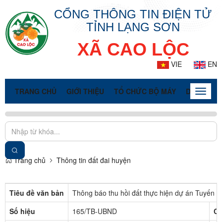
CỔNG THÔNG TIN ĐIỆN TỬ
TỈNH LẠNG SƠN
XÃ CAO LỘC
VIE
EN
TRANG CHỦ
GIỚI THIỆU
TỔ CHỨC BỘ MÁY
DOANH NG
Toggle
naviga
Trang chủ
Thông tin đất đai huyện
Tiêu đề văn bản
Thông báo thu hồi đất thực hiện dự án Tuyến c
Số hiệu
165/TB-UBND
Cơ