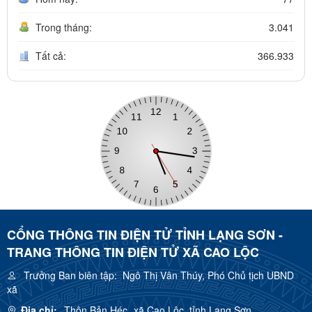
Trong tháng:
3.041
Tất cả:
366.933
CỔNG THÔNG TIN ĐIỆN TỬ TỈNH LẠNG SƠN -
TRANG THÔNG TIN ĐIỆN TỬ XÃ CAO LỘC
Trưởng Ban biên tập:
Ngô Thị Vân Thúy, Phó Chủ tịch UBND
xã
Địa chỉ:
Thôn Bản Héc, xã Cao Lộc, tỉnh Lạng Sơn