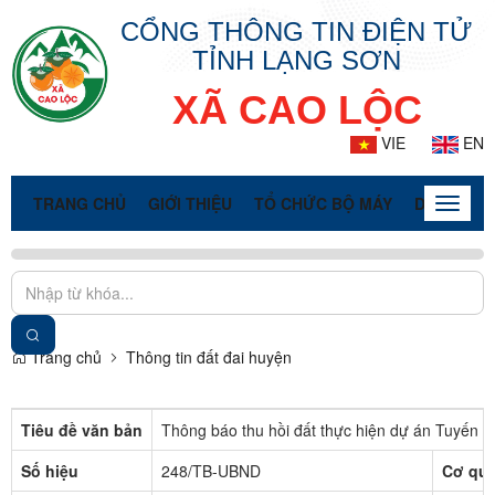
CỔNG THÔNG TIN ĐIỆN TỬ
TỈNH LẠNG SƠN
XÃ CAO LỘC
VIE
EN
TRANG CHỦ
GIỚI THIỆU
TỔ CHỨC BỘ MÁY
DOANH NG
Toggle
naviga
Trang chủ
Thông tin đất đai huyện
Tiêu đề văn bản
Thông báo thu hồi đất thực hiện dự án Tuyến 
Số hiệu
248/TB-UBND
Cơ qua