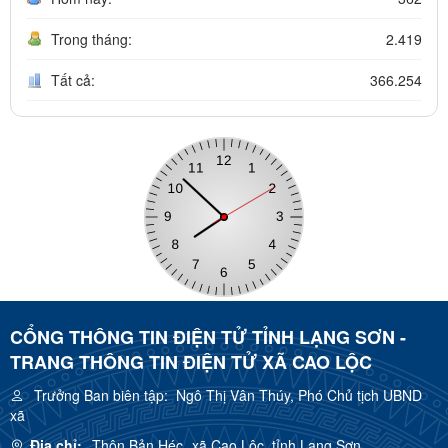
Trong tháng:
2.419
Tất cả:
366.254
CỔNG THÔNG TIN ĐIỆN TỬ TỈNH LẠNG SƠN -
TRANG THÔNG TIN ĐIỆN TỬ XÃ CAO LỘC
Trưởng Ban biên tập:
Ngô Thị Vân Thúy, Phó Chủ tịch UBND
xã
Địa chỉ:
Thôn Bản Héc, xã Cao Lộc, tỉnh Lạng Sơn