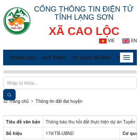
CỔNG THÔNG TIN ĐIỆN TỬ
TỈNH LẠNG SƠN
XÃ CAO LỘC
VIE
EN
TRANG CHỦ
GIỚI THIỆU
TỔ CHỨC BỘ MÁY
DOANH NG
Toggle
naviga
Trang chủ
Thông tin đất đai huyện
Tiêu đề văn bản
Thông báo thu hồi đất thực hiện dự án Tuyến c
Số hiệu
179/TB-UBND
Cơ quan