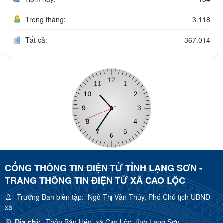
Trong tháng:
3.118
Tất cả:
367.014
CỔNG THÔNG TIN ĐIỆN TỬ TỈNH LẠNG SƠN -
TRANG THÔNG TIN ĐIỆN TỬ XÃ CAO LỘC
Trưởng Ban biên tập:
Ngô Thị Vân Thúy, Phó Chủ tịch UBND
xã
Địa chỉ:
Thôn Bản Héc, xã Cao Lộc, tỉnh Lạng Sơn