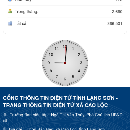
Trong tháng:
2.660
Tất cả:
366.501
CỔNG THÔNG TIN ĐIỆN TỬ TỈNH LẠNG SƠN -
TRANG THÔNG TIN ĐIỆN TỬ XÃ CAO LỘC
Trưởng Ban biên tập:
Ngô Thị Vân Thúy, Phó Chủ tịch UBND
xã
Địa chỉ:
Thôn Bản Héc, xã Cao Lộc, tỉnh Lạng Sơn