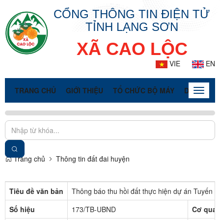
CỔNG THÔNG TIN ĐIỆN TỬ
TỈNH LẠNG SƠN
XÃ CAO LỘC
VIE
EN
TRANG CHỦ
GIỚI THIỆU
TỔ CHỨC BỘ MÁY
DOANH NG
Toggle
naviga
Trang chủ
Thông tin đất đai huyện
Tiêu đề văn bản
Thông báo thu hồi đất thực hiện dự án Tuyến c
Số hiệu
173/TB-UBND
Cơ quan