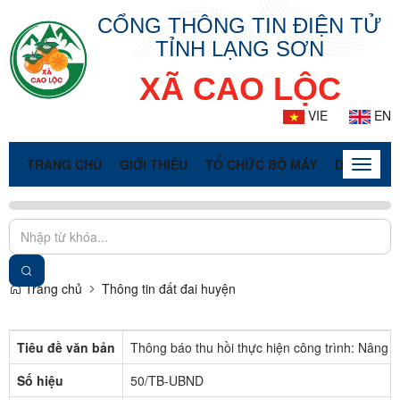
CỔNG THÔNG TIN ĐIỆN TỬ
TỈNH LẠNG SƠN
XÃ CAO LỘC
VIE
EN
TRANG CHỦ
GIỚI THIỆU
TỔ CHỨC BỘ MÁY
DOANH NG
Toggle
naviga
Trang chủ
Thông tin đất đai huyện
Tiêu đề văn bản
Thông báo thu hồi thực hiện công trình: Nâng
Số hiệu
50/TB-UBND