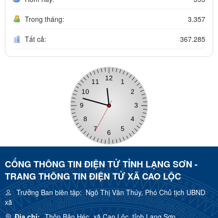
Trong tháng:
3.357
Tất cả:
367.285
CỔNG THÔNG TIN ĐIỆN TỬ TỈNH LẠNG SƠN -
TRANG THÔNG TIN ĐIỆN TỬ XÃ CAO LỘC
Trưởng Ban biên tập:
Ngô Thị Vân Thúy, Phó Chủ tịch UBND
xã
Địa chỉ:
Thôn Bản Héc, xã Cao Lộc, tỉnh Lạng Sơn