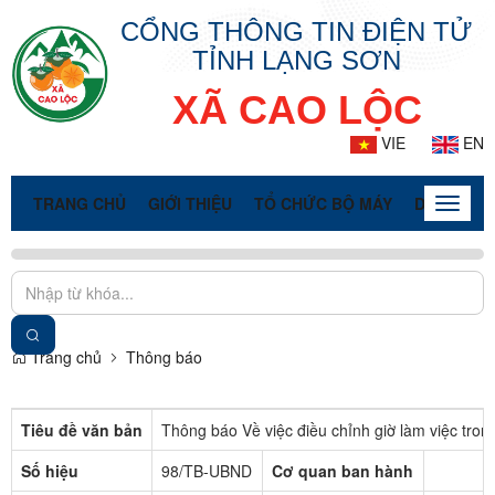
CỔNG THÔNG TIN ĐIỆN TỬ
TỈNH LẠNG SƠN
XÃ CAO LỘC
VIE
EN
TRANG CHỦ
GIỚI THIỆU
TỔ CHỨC BỘ MÁY
DOANH NG
Toggle
naviga
Trang chủ
Thông báo
Tiêu đề văn bản
Thông báo Về việc điều chỉnh giờ làm việc tron
Số hiệu
98/TB-UBND
Cơ quan ban hành