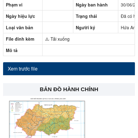
Phạm vi
Ngày ban hành
30/06/2
Ngày hiệu lực
Trạng thái
Đã có hi
Loại văn bản
Người ký
Hứa Anh
File đính kèm
Tải xuống
Mô tả
Xem trước file
BẢN ĐỒ HÀNH CHÍNH