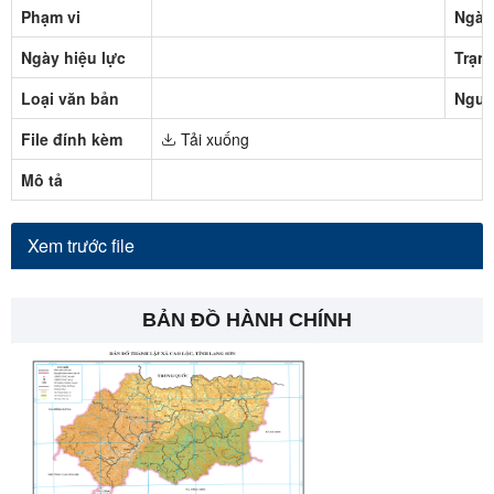
Phạm vi
Ngày
Ngày hiệu lực
Trạng
Loại văn bản
Ngườ
File đính kèm
Tải xuống
Mô tả
Xem trước file
BẢN ĐỒ HÀNH CHÍNH