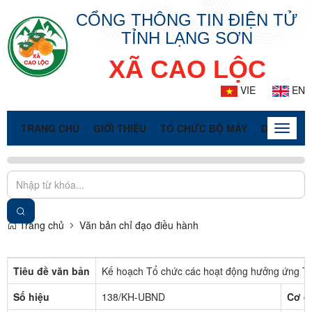
CỔNG THÔNG TIN ĐIỆN TỬ
TỈNH LẠNG SƠN
XÃ CAO LỘC
VIE
EN
TRANG CHỦ
GIỚI THIỆU
TỔ CHỨC BỘ MÁY
DOANH NG
Toggle
naviga
Trang chủ
Văn bản chỉ đạo điều hành
Tiêu đề văn bản
Kế hoạch Tổ chức các hoạt động hưởng ứng Th
Số hiệu
138/KH-UBND
Cơ q