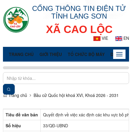
CỔNG THÔNG TIN ĐIỆN TỬ
TỈNH LẠNG SƠN
XÃ CAO LỘC
VIE
EN
TRANG CHỦ
GIỚI THIỆU
TỔ CHỨC BỘ MÁY
DOANH NG
Toggle
naviga
Trang chủ
Bầu cử Quốc hội khoá XVI, Khoá 2026 - 2031
Tiêu đề văn bản
Quyết định về việc xác định các khu vực bỏ ph
Số hiệu
33/QĐ-UBND