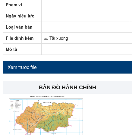
Phạm vi
N
Ngày hiệu lực
T
Loại văn bản
N
File đính kèm
Tải xuống
Mô tả
Xem trước file
BẢN ĐỒ HÀNH CHÍNH