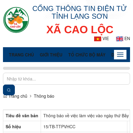
CỔNG THÔNG TIN ĐIỆN TỬ
TỈNH LẠNG SƠN
XÃ CAO LỘC
VIE
EN
TRANG CHỦ
GIỚI THIỆU
TỔ CHỨC BỘ MÁY
DOANH NG
Toggle
naviga
Trang chủ
Thông báo
Tiêu đề văn bản
Thông báo về việc làm việc vào ngày thứ Bảy h
Số hiệu
15/TB-TTPVHCC
C