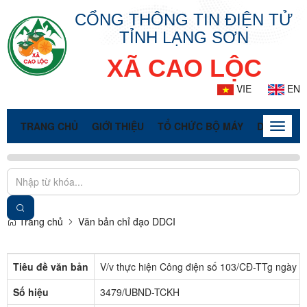
CỔNG THÔNG TIN ĐIỆN TỬ
TỈNH LẠNG SƠN
XÃ CAO LỘC
VIE
EN
TRANG CHỦ
GIỚI THIỆU
TỔ CHỨC BỘ MÁY
DOANH NG
Toggle
naviga
Trang chủ
Văn bản chỉ đạo DDCI
Tiêu đề văn bản
V/v thực hiện Công điện số 103/CĐ-TTg ngày 0
Số hiệu
3479/UBND-TCKH