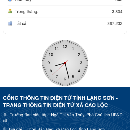
Trong tháng:
3.304
Tất cả:
367.232
CỔNG THÔNG TIN ĐIỆN TỬ TỈNH LẠNG SƠN -
TRANG THÔNG TIN ĐIỆN TỬ XÃ CAO LỘC
Trưởng Ban biên tập:
Ngô Thị Vân Thúy, Phó Chủ tịch UBND
xã
Địa chỉ:
Thôn Bản Héc, xã Cao Lộc, tỉnh Lạng Sơn