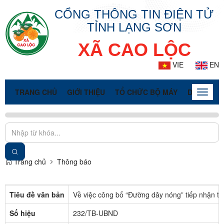
CỔNG THÔNG TIN ĐIỆN TỬ
TỈNH LẠNG SƠN
XÃ CAO LỘC
VIE
EN
TRANG CHỦ
GIỚI THIỆU
TỔ CHỨC BỘ MÁY
DOANH NG
Toggle
naviga
Trang chủ
Thông báo
Tiêu đề văn bản
Về việc công bố “Đường dây nóng” tiếp nhận th
Số hiệu
232/TB-UBND