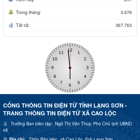
Trong tháng:
3.676
Tất cả:
367.763
CỔNG THÔNG TIN ĐIỆN TỬ TỈNH LẠNG SƠN -
TRANG THÔNG TIN ĐIỆN TỬ XÃ CAO LỘC
Trưởng Ban biên tập:
Ngô Thị Vân Thúy, Phó Chủ tịch UBND
xã
Địa chỉ:
Thôn Bản Héc, xã Cao Lộc, tỉnh Lạng Sơn