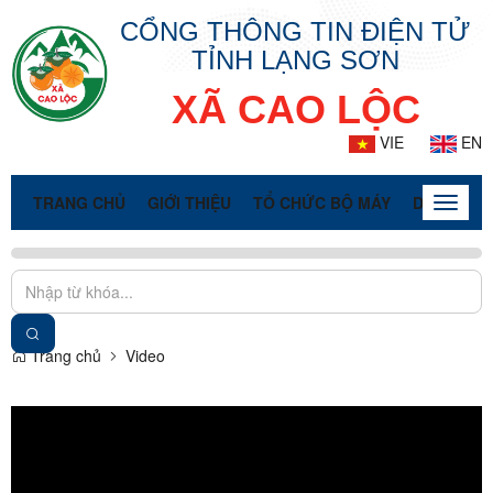
CỔNG THÔNG TIN ĐIỆN TỬ
TỈNH LẠNG SƠN
XÃ CAO LỘC
VIE
EN
TRANG CHỦ
GIỚI THIỆU
TỔ CHỨC BỘ MÁY
DOANH NG
Toggle
naviga
Trang chủ
Video