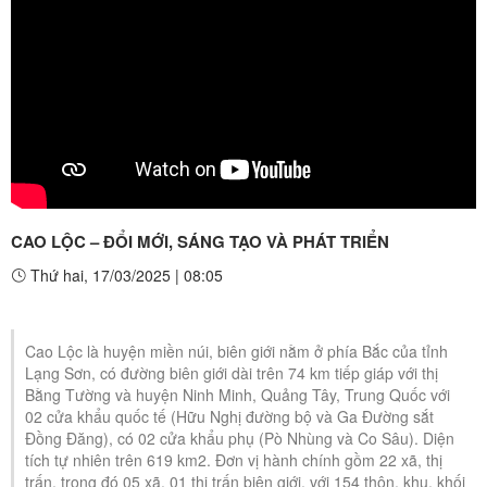
CAO LỘC – ĐỔI MỚI, SÁNG TẠO VÀ PHÁT TRIỂN
Thứ hai, 17/03/2025
|
08:05
Cao Lộc là huyện miền núi, biên giới nằm ở phía Bắc của tỉnh
Lạng Sơn, có đường biên giới dài trên 74 km tiếp giáp với thị
Bằng Tường và huyện Ninh Minh, Quảng Tây, Trung Quốc với
02 cửa khẩu quốc tế (Hữu Nghị đường bộ và Ga Đường sắt
Đồng Đăng), có 02 cửa khẩu phụ (Pò Nhùng và Co Sâu). Diện
tích tự nhiên trên 619 km2. Đơn vị hành chính gồm 22 xã, thị
trấn, trong đó 05 xã, 01 thị trấn biên giới, với 154 thôn, khu, khối