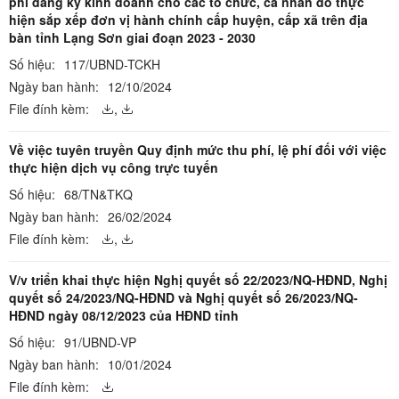
phí đăng ký kinh doanh cho các tổ chức, cá nhân do thực
hiện sắp xếp đơn vị hành chính cấp huyện, cấp xã trên địa
bàn tỉnh Lạng Sơn giai đoạn 2023 - 2030
Số hiệu:
117/UBND-TCKH
Ngày ban hành:
12/10/2024
File đính kèm:
,
Về việc tuyên truyền Quy định mức thu phí, lệ phí đối với việc
thực hiện dịch vụ công trực tuyến
Số hiệu:
68/TN&TKQ
Ngày ban hành:
26/02/2024
File đính kèm:
,
V/v triển khai thực hiện Nghị quyết số 22/2023/NQ-HĐND, Nghị
quyết số 24/2023/NQ-HĐND và Nghị quyết số 26/2023/NQ-
HĐND ngày 08/12/2023 của HĐND tỉnh
Số hiệu:
91/UBND-VP
Ngày ban hành:
10/01/2024
File đính kèm: