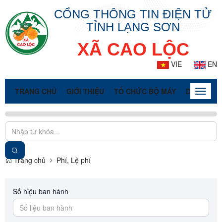
CỔNG THÔNG TIN ĐIỆN TỬ
TỈNH LẠNG SƠN
XÃ CAO LỘC
VIE
EN
TRANG CHỦ
GIỚI THIỆU
TỔ CHỨC BỘ MÁY
DOANH NG
Toggle
naviga
Trang chủ
Phí, Lệ phí
Số hiệu ban hành