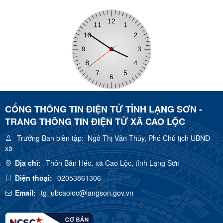
CỔNG THÔNG TIN ĐIỆN TỬ TỈNH LẠNG SƠN -
TRANG THÔNG TIN ĐIỆN TỬ XÃ CAO LỘC
Trưởng Ban biên tập:
Ngô Thị Vân Thúy, Phó Chủ tịch UBND
xã
Địa chỉ:
Thôn Bản Héc, xã Cao Lộc, tỉnh Lạng Sơn
Điện thoại:
02053861306
Email:
tg_ubcaoloc@langson.gov.vn