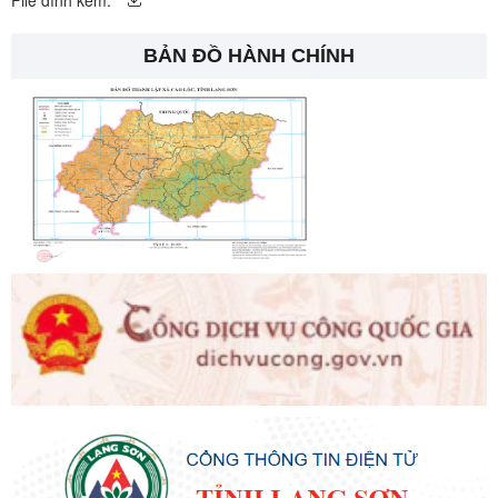
File đính kèm:
BẢN ĐỒ HÀNH CHÍNH