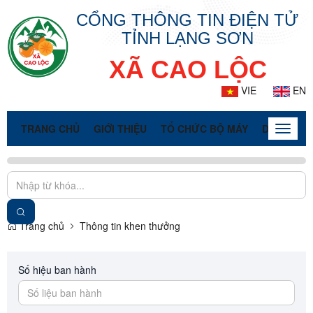
CỔNG THÔNG TIN ĐIỆN TỬ
TỈNH LẠNG SƠN
XÃ CAO LỘC
VIE
EN
TRANG CHỦ
GIỚI THIỆU
TỔ CHỨC BỘ MÁY
DOANH NG
Toggle
naviga
Trang chủ
Thông tin khen thưởng
Số hiệu ban hành