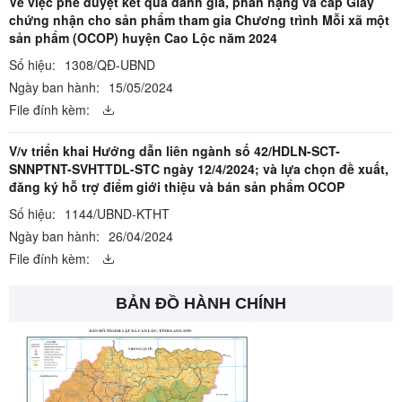
Về việc phê duyệt kết quả đánh giá, phân hạng và cấp Giấy
chứng nhận cho sản phẩm tham gia Chương trình Mỗi xã một
sản phẩm (OCOP) huyện Cao Lộc năm 2024
Số hiệu:
1308/QĐ-UBND
Ngày ban hành:
15/05/2024
File đính kèm:
V/v triển khai Hướng dẫn liên ngành số 42/HDLN-SCT-
SNNPTNT-SVHTTDL-STC ngày 12/4/2024; và lựa chọn đề xuất,
đăng ký hỗ trợ điểm giới thiệu và bán sản phẩm OCOP
Số hiệu:
1144/UBND-KTHT
Ngày ban hành:
26/04/2024
File đính kèm:
BẢN ĐỒ HÀNH CHÍNH