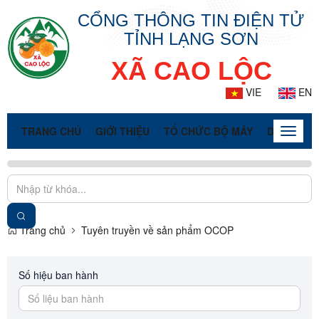
CỔNG THÔNG TIN ĐIỆN TỬ
TỈNH LẠNG SƠN
XÃ CAO LỘC
VIE
EN
TRANG CHỦ
GIỚI THIỆU
TỔ CHỨC BỘ MÁY
DOANH NG
Toggle
naviga
Trang chủ
Tuyên truyền về sản phẩm OCOP
Số hiệu ban hành