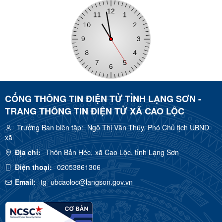
CỔNG THÔNG TIN ĐIỆN TỬ TỈNH LẠNG SƠN -
TRANG THÔNG TIN ĐIỆN TỬ XÃ CAO LỘC
Trưởng Ban biên tập:
Ngô Thị Vân Thúy, Phó Chủ tịch UBND
xã
Địa chỉ:
Thôn Bản Héc, xã Cao Lộc, tỉnh Lạng Sơn
Điện thoại:
02053861306
Email:
tg_ubcaoloc@langson.gov.vn