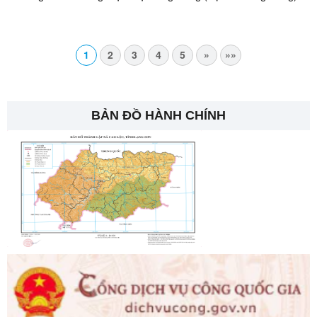
1
2
3
4
5
»
»»
BẢN ĐỒ HÀNH CHÍNH