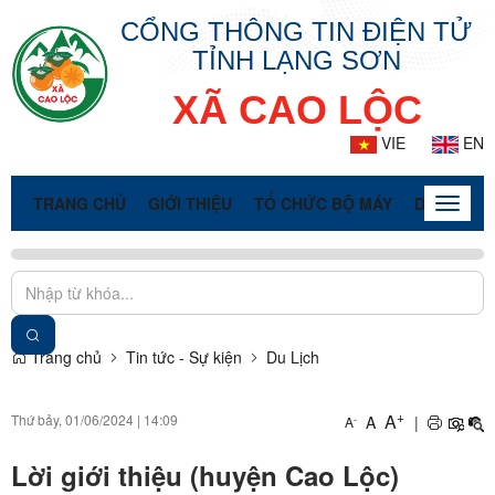
CỔNG THÔNG TIN ĐIỆN TỬ
TỈNH LẠNG SƠN
XÃ CAO LỘC
VIE
EN
TRANG CHỦ
GIỚI THIỆU
TỔ CHỨC BỘ MÁY
DOANH NG
Toggle
naviga
Trang chủ
Tin tức - Sự kiện
Du Lịch
+
A
Thứ bảy, 01/06/2024
|
14:09
A
|
-
A
Lời giới thiệu (huyện Cao Lộc)