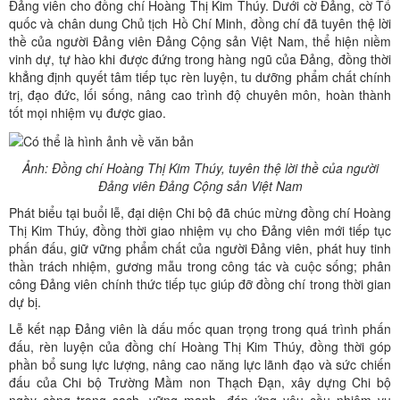
Đảng viên cho đồng chí Hoàng Thị Kim Thúy. Dưới cờ Đảng, cờ Tổ
quốc và chân dung Chủ tịch Hồ Chí Minh, đồng chí đã tuyên thệ lời
thề của người Đảng viên Đảng Cộng sản Việt Nam, thể hiện niềm
vinh dự, tự hào khi được đứng trong hàng ngũ của Đảng, đồng thời
khẳng định quyết tâm tiếp tục rèn luyện, tu dưỡng phẩm chất chính
trị, đạo đức, lối sống, nâng cao trình độ chuyên môn, hoàn thành
tốt mọi nhiệm vụ được giao.
Ảnh: Đồng chí Hoàng Thị Kim Thúy, tuyên thệ lời thề của người
Đảng viên Đảng Cộng sản Việt Nam
Phát biểu tại buổi lễ, đại diện Chi bộ đã chúc mừng đồng chí Hoàng
Thị Kim Thúy, đồng thời giao nhiệm vụ cho Đảng viên mới tiếp tục
phấn đấu, giữ vững phẩm chất của người Đảng viên, phát huy tinh
thần trách nhiệm, gương mẫu trong công tác và cuộc sống; phân
công Đảng viên chính thức tiếp tục giúp đỡ đồng chí trong thời gian
dự bị.
Lễ kết nạp Đảng viên là dấu mốc quan trọng trong quá trình phấn
đấu, rèn luyện của đồng chí Hoàng Thị Kim Thúy, đồng thời góp
phần bổ sung lực lượng, nâng cao năng lực lãnh đạo và sức chiến
đấu của Chi bộ Trường Mầm non Thạch Đạn, xây dựng Chi bộ