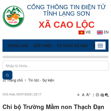
CỔNG THÔNG TIN ĐIỆN TỬ
TỈNH LẠNG SƠN
XÃ CAO LỘC
VIE
EN
TRANG CHỦ
GIỚI THIỆU
TỔ CHỨC BỘ MÁY
DOANH NG
Toggle
naviga
Trang chủ
Tin tức - Sự kiện
+
A
Chủ nhật, 05/07/2026
|
22:17
A
|
-
A
Chi bộ Trường Mầm non Thạch Đạn