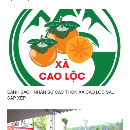
TỔNG THỂ CỦA HỆ THỐNG CHÍNH TRỊ, MÔ HÌNH
CHÍNH QUYỀN 3 CẤP
DANH SÁCH NHÂN SỰ CÁC THÔN XÃ CAO LỘC SAU
SẮP XẾP