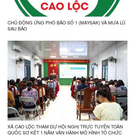
CHỦ ĐỘNG ỨNG PHÓ BÃO SỐ 1 (MAYSAK) VÀ MƯA LŨ
SAU BÃO
XÃ CAO LỘC THAM DỰ HỘI NGHỊ TRỰC TUYẾN TOÀN
QUỐC SƠ KẾT 1 NĂM VẬN HÀNH MÔ HÌNH TỔ CHỨC