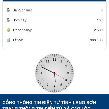
Đang online:
0
Hôm nay:
103
Trong tháng:
2.593
Tất cả:
366.433
CỔNG THÔNG TIN ĐIỆN TỬ TỈNH LẠNG SƠN -
TRANG THÔNG TIN ĐIỆN TỬ XÃ CAO LỘC