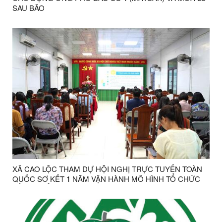
SAU BÃO
XÃ CAO LỘC THAM DỰ HỘI NGHỊ TRỰC TUYẾN TOÀN
QUỐC SƠ KẾT 1 NĂM VẬN HÀNH MÔ HÌNH TỔ CHỨC
TỔNG THỂ CỦA HỆ THỐNG CHÍNH TRỊ, MÔ HÌNH
CHÍNH QUYỀN 3 CẤP