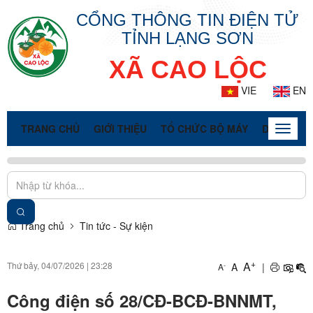
CỔNG THÔNG TIN ĐIỆN TỬ
TỈNH LẠNG SƠN
XÃ CAO LỘC
VIE
EN
TRANG CHỦ
GIỚI THIỆU
TỔ CHỨC BỘ MÁY
DOANH NG
Toggle
naviga
Trang chủ
Tin tức - Sự kiện
+
A
Thứ bảy, 04/07/2026
|
23:28
A
|
-
A
Công điện số 28/CĐ-BCĐ-BNNMT,