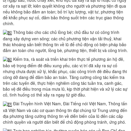
cơ xảy ra sạt lở; kiên quyết không cho người và phương tiện đi qua
nếu không bảo đảm an toàn; bố trí lực lượng, vật tư, phương tiện
để khắc phục sự cố, đảm bảo thông suốt trên các trục giao thông
chính.
Thông báo cho các chủ lồng bè; chủ đầu tư có công trình
đang xây dựng ven sông; các chủ phương tiện vận tải thuỷ, khai
thác khoáng sản biết thông tin về lũ để chủ động có biện pháp bảo
đảm an toàn cho người, lồng bè, phương tiện, thiết bị và công trình.
Kiểm tra, rà soát và triển khai trên thực tế phương án hộ đê,
bảo vệ trọng điểm đê điều xung yếu, các vị trí đã xảy ra sự cố
nhưng chưa được xử lý, khắc phục, các công trình đê điều đang thi
công dở dang để đảm bảo an toàn. Tăng cường công tác kiểm tra
trên các tuyến đê, thực hiện nghiêm công tác tuần tra, canh gác,
bảo vệ đê điều trong mùa mưa lũ, kịp thời phát hiện và xử lý các sự
cố, tình huống có thể xảy ra ngay từ giờ đầu.
Đài Truyền hình Việt Nam, Đài Tiếng nói Việt Nam, Thông tấn
xã Việt Nam và các cơ quan thông tin đại chúng từ Trung ương đến
địa phương tăng cường thông tin về diễn biến của lũ đến các cấp
chính quyền và người dân biết để chủ động phòng tránh, ứng phó.
Trực ban nghiêm túc, thường xuyên báo cáo về Ban Chỉ đạo