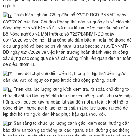
ngành:
Thực hiện nghiêm Công điện số 27/CĐ-BCĐ-BNNMT ngày
03/7/2026 của Ban Chỉ đạo Phòng thủ dân sự quốc gia về việc chủ
động ứng phó với bão số 01 và mưa lũ sau bão; các văn bản của
Bộ Nông nghiệp và Môi trường: số 7227/BNNMT-ĐĐ ngày
03/7/2026 về việc triển khai công tác đảm bảo an toàn hệ thống đê
điều ứng phó với bão số 01 và mưa lũ sau bão; số 7135/BNNMT-
ĐĐ ngày 02/7/2026 về việc khẩn trương hoàn thành việc thi công
xây dựng các cống qua đê và các công trình liên quan đến an toàn
đê điều, thoát lũ.
Theo dõi chặt chẽ diễn biến lũ; thông tin kịp thời đến người
dân khu vực có nguy cơ ngập lụt để chủ động phòng, tránh.
Triển khai lực lượng xung kích kiểm tra, rà soát, chủ động tổ
chức di dời, sơ tán người dân khu vực ven sông, suối, khu vực thấp
trũng, có nguy cơ xảy ra ngập lụt sâu đến nơi an toàn; khơi thông
dòng chảy những nơi bị tắc nghẽn; sẵn sàng lực lượng tại chỗ để
kịp thời hỗ trợ người dân khắc phục hậu quả (nếu có).
Sẵn sàng tổ chức lực lượng canh gác, kiểm soát, hướng dẫn
bảo đảm an toàn giao thông tại các ngầm, tràn, đường giao thông
bị ngập sâu, nước chảy xiết, khu vực đã xảy ra sạt lở hoặc có nguy