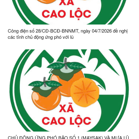
Công điện số 28/CĐ-BCĐ-BNNMT, ngày 04/7/2026 đề nghị
các tỉnh chủ động ứng phó với lũ
CHỦ ĐỘNG ỨNG PHÓ BÃO SỐ 1 (MAYSAK) VÀ MƯA LŨ