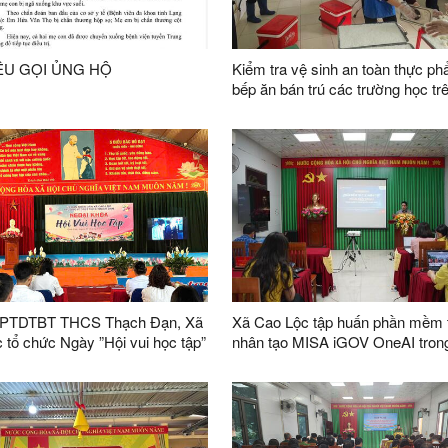
ÊU GỌI ỦNG HỘ
Kiểm tra vệ sinh an toàn thực ph
bếp ăn bán trú các trường học trê
bàn xã Cao Lộc
 PTDTBT THCS Thạch Đạn, Xã
Xã Cao Lộc tập huấn phần mềm t
 tổ chức Ngày ”Hội vui học tập”
nhân tạo MISA iGOV OneAI tron
ừng ngày Giải phóng miền Nam
lý Chính quyền thông minh
 Quốc tế Lao động 1/5