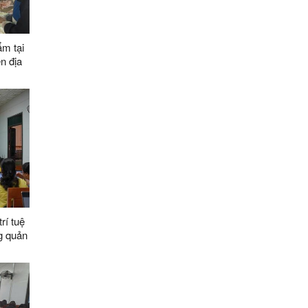
ẩm tại
n địa
rí tuệ
g quản