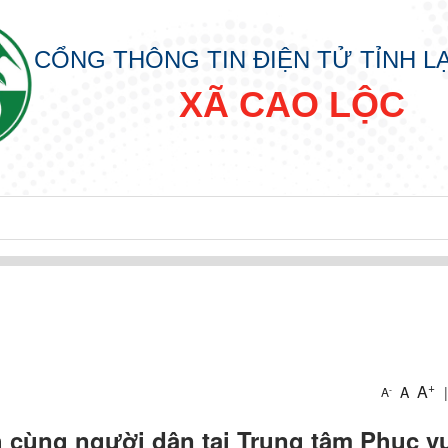
CỔNG THÔNG TIN ĐIỆN TỬ TỈNH 
XÃ CAO LỘC
+
A
A
|
-
A
h cùng người dân tại Trung tâm Phục v