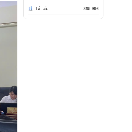
Tất cả:
365.996