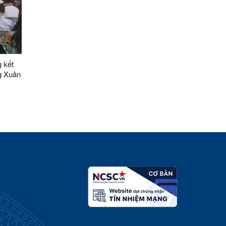
 kết
g Xuân
bầu cử
iểu
031