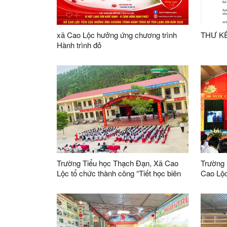
xã Cao Lộc hưởng ứng chương trình
THƯ K
Hành trình đỏ
Trường Tiểu học Thạch Đạn, Xã Cao
Trường
Lộc tổ chức thành công “Tiết học biên
Cao Lộc
cương” năm học 2025-2026
chào m
30/4 và