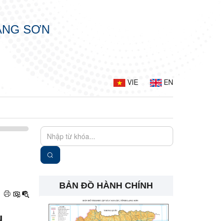
LẠNG SƠN
VIE
EN
BẢN ĐỒ HÀNH CHÍNH
ụ