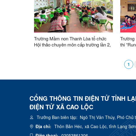
Trường Mầm non Thanh Lòa tổ chức
Trường 
Hội thảo chuyên môn cấp trường lần 2,
thi “Ru
năm học 2025-2026
tuổi
1
CỔNG THÔNG TIN ĐIỆN TỬ TỈNH L
ĐIỆN TỬ XÃ CAO LỘC
Trưởng Ban biên tập:
Ngô Thị Vân Thúy, Phó Chủ 
Địa chỉ:
Thôn Bản Héc, xã Cao Lộc, tỉnh Lạng Sơn
Điện thoại:
02053861306