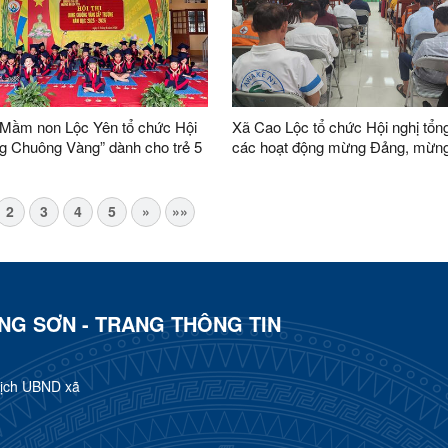
Mầm non Lộc Yên tổ chức Hội
Xã Cao Lộc tổ chức Hội nghị tổng
ng Chuông Vàng” dành cho trẻ 5
các hoạt động mừng Đảng, mừn
Bính Ngọ năm 2026 và công tác 
đại biểu Quốc hội khóa XVI, đại b
HĐND các cấp nhiệm kỳ 2026-2
2
3
4
5
»
»»
ẠNG SƠN - TRANG THÔNG TIN
tịch UBND xã