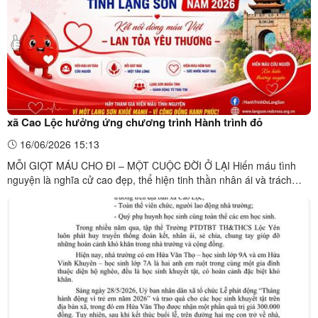
xã Cao Lộc hưởng ứng chương trình Hành trình đỏ
16/06/2026 15:13
MỖI GIỌT MÁU CHO ĐI – MỘT CUỘC ĐỜI Ở LẠI Hiến máu tình
nguyện là nghĩa cử cao đẹp, thể hiện tinh thần nhân ái và trách
nhiệm với cộng đồng. Mỗi đơn vị máu được hiến tặng là thêm một
cơ hội sống cho những bệnh nhân đang cần được cứu chữa.
Hưởng ứng **Chương trình "Hành trình Đỏ" tỉnh Lạng Sơn năm ...