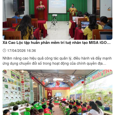
Xã Cao Lộc tập huấn phần mềm trí tuệ nhân tạo MISA iGOV
OneAI trong quản lý Chính quyền thông minh
17/04/2026 16:36
Nhằm nâng cao hiệu quả công tác quản lý, điều hành và đẩy mạnh
ứng dụng chuyển đổi số trong hoạt động của chính quyền địa
phương. Ngày 17/4/2026, UBND xã Cao Lộc tổ chức hội nghị tập
huấn sử dụng phần mềm Trí tuệ nhân tạo MISA iGOV OneAI cho
đội ngũ cán bộ, công chức, viên chức trên địa bàn.ảnh: ...