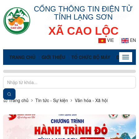
CỔNG THÔNG TIN ĐIỆN TỬ
TỈNH LẠNG SƠN
XÃ CAO LỘC
VIE
EN
TRANG CHỦ
GIỚI THIỆU
TỔ CHỨC BỘ MÁY
DOANH NG
Toggle
naviga
Trang chủ
Tin tức - Sự kiện
Văn hóa - Xã hội