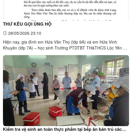
THƯ KÊU GỌI ỦNG HỘ
28/05/2026 23:10
Hiện nay, gia đình em Hứa Văn Thọ (lớp 9A) và em Hứa Vinh
Khuyên (lớp 7A) – học sinh Trường PTDTBT TH&THCS Lộc Yên –
đang rơi vào hoàn cảnh đặc biệt khó khăn. Hai em thuộc hộ nghèo,
là học sinh khuyết tật. Không may, sau chương trình trao quà cho
học sinh khó khăn ( ngày 28/5/2026) , mẹ con em Hứa ...
Kiểm tra vệ sinh an toàn thực phẩm tại bếp ăn bán trú các