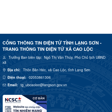
CỔNG THÔNG TIN ĐIỆN TỬ TỈNH LẠNG SƠN -
TRANG THÔNG TIN ĐIỆN TỬ XÃ CAO LỘC
Trưởng Ban biên tập:
Ngô Thị Vân Thúy, Phó Chủ tịch UBND
xã
Địa chỉ:
Thôn Bản Héc, xã Cao Lộc, tỉnh Lạng Sơn
Điện thoại:
02053861306
Email:
tg_ubcaoloc@langson.gov.vn