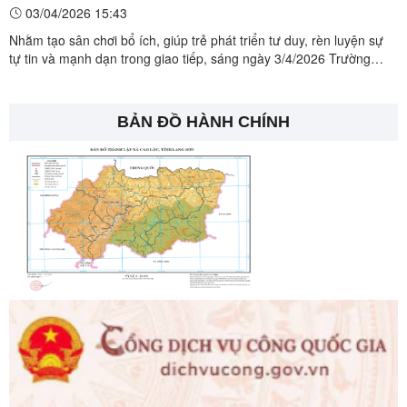
Vàng” dành cho trẻ 5 tuổi
03/04/2026 15:43
Nhằm tạo sân chơi bổ ích, giúp trẻ phát triển tư duy, rèn luyện sự
tự tin và mạnh dạn trong giao tiếp, sáng ngày 3/4/2026 Trường
Mầm non Lộc Yên đã tổ chức Hội thi “Rung chuông vàng” dành cho
các bé 5 tuổi với sự tham gia nhiệt tình của phụ huynh các lớp.
BẢN ĐỒ HÀNH CHÍNH