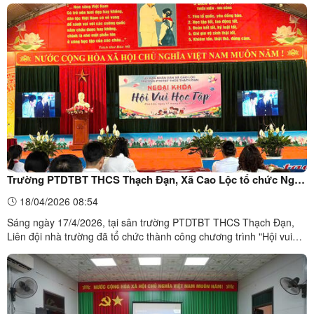
"Tiết học biên cương" năm học 2025-2026 với chủ đề "Em yêu
đường biên, cột mốc quê hương". Hoạt động nhằm thiết thực kỷ
niệm 51 năm Ngày giải phóng miền Nam, thống nhất đất ...
Trường PTDTBT THCS Thạch Đạn, Xã Cao Lộc tổ chức Ngày
”Hội vui học tập” chào mừng ngày Giải phóng miền Nam
18/04/2026 08:54
30/4 và Quốc tế Lao động 1/5
Sáng ngày 17/4/2026, tại sân trường PTDTBT THCS Thạch Đạn,
Liên đội nhà trường đã tổ chức thành công chương trình "Hội vui
học tập" năm học 2025 – 2026. Đây là hoạt động ý nghĩa nhằm
chào mừng kỷ niệm 51 năm Ngày Giải phóng miền Nam
(30/4/1975 - 30/4/2026) và 140 năm Ngày Quốc tế Lao động
(1/5/1886 ...