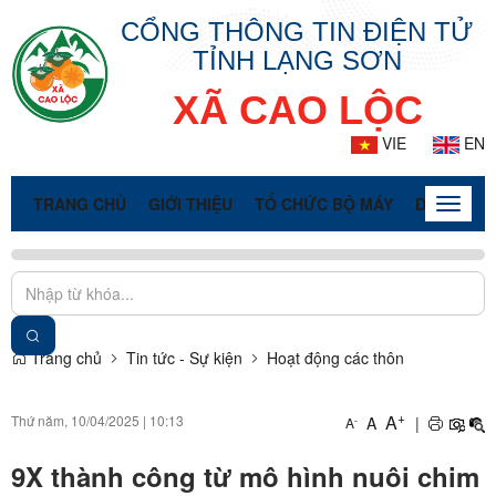
CỔNG THÔNG TIN ĐIỆN TỬ
TỈNH LẠNG SƠN
XÃ CAO LỘC
VIE
EN
TRANG CHỦ
GIỚI THIỆU
TỔ CHỨC BỘ MÁY
DOANH NG
Toggle
naviga
Trang chủ
Tin tức - Sự kiện
Hoạt động các thôn
+
A
Thứ năm, 10/04/2025
|
10:13
A
|
-
A
9X thành công từ mô hình nuôi chim