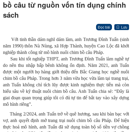
bồ câu từ nguồn vốn tín dụng chính
sách
Đọc bài
Lưu
Với tinh thần dám nghĩ dám làm, anh Trương Đình Tuấn (sinh
năm 1990) thôn Nà Nùng, xã Hợp Thành, huyện Cao Lộc đã khởi
nghiệp thành công từ mô hình nuôi chim bồ câu Pháp.
Sau khi tốt nghiệp THPT, anh Trương Đình Tuấn làm nghề tự
do nên thu nhập bấp bênh không ổn định. Năm 2021, anh Tuấn
được một người họ hàng giới thiệu đến Bắc Giang học nghề nuôi
chim bồ câu Pháp. Trong hơn 3 năm vừa học vừa làm tại trang trại,
anh Tuấn không chỉ tích lũy được kinh nghiệm thực tiễn mà còn
hiểu sâu về kỹ thuật nuôi chim bồ câu. Anh Tuấn chia sẻ: “Đây là
giai đoạn quan trọng giúp tôi có đủ tự tin để bắt tay vào xây dựng
mô hình riêng”.
Tháng 2/2024, anh Tuấn trở về quê hương, sau khi bàn bạc với
vợ, anh quyết định mở trang trại nuôi chim bồ câu Pháp. Để hiện
thực hoá mô hình, anh Tuấn đã sử dụng toàn bộ số tiền vợ chồng