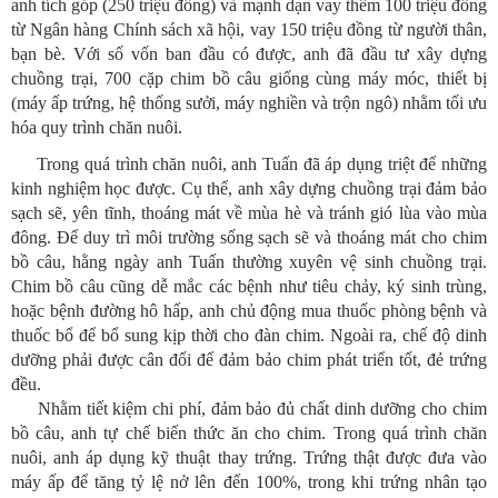
anh tích góp (250 triệu đồng) và mạnh dạn vay thêm 100 triệu đồng
từ Ngân hàng Chính sách xã hội, vay 150 triệu đồng từ người thân,
bạn bè. Với số vốn ban đầu có được, anh đã đầu tư xây dựng
chuồng trại, 700 cặp chim bồ câu giống cùng máy móc, thiết bị
(máy ấp trứng, hệ thống sưởi, máy nghiền và trộn ngô) nhằm tối ưu
hóa quy trình chăn nuôi.
Trong quá trình chăn nuôi, anh Tuấn đã áp dụng triệt để những
kinh nghiệm học được. Cụ thể, anh xây dựng chuồng trại đảm bảo
sạch sẽ, yên tĩnh, thoáng mát về mùa hè và tránh gió lùa vào mùa
đông. Để duy trì môi trường sống sạch sẽ và thoáng mát cho chim
bồ câu, hằng ngày anh Tuấn thường xuyên vệ sinh chuồng trại.
Chim bồ câu cũng dễ mắc các bệnh như tiêu chảy, ký sinh trùng,
hoặc bệnh đường hô hấp, anh chủ động mua thuốc phòng bệnh và
thuốc bổ để bổ sung kịp thời cho đàn chim. Ngoài ra, chế độ dinh
dưỡng phải được cân đối để đảm bảo chim phát triển tốt, đẻ trứng
đều.
Nhằm tiết kiệm chi phí, đảm bảo đủ chất dinh dưỡng cho chim
bồ câu, anh tự chế biến thức ăn cho chim. Trong quá trình chăn
nuôi, anh áp dụng kỹ thuật thay trứng. Trứng thật được đưa vào
máy ấp để tăng tỷ lệ nở lên đến 100%, trong khi trứng nhân tạo