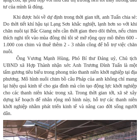
tư của mình là đúng.
Khi được hỏi về dự định trong thời gian tới, anh Tuấn chia sẻ:
Do thời tiết khí hậu tại Lạng Sơn khắc nghiệt, lạnh hơn so với khi
chăn nuôi tại Bắc Giang nên cần thời gian theo dõi thêm, nếu chim
thích nghi tốt vào mùa đông thì tôi sẽ mở rộng quy mô thêm 600 -
1.000 con chim và thuê thêm 2 - 3 nhân công để hỗ trợ việc chăn
nuôi.
Ông Vương Mạnh Hùng, Phó Bí thư Đảng uỷ, Chủ tịch
UBND xã Hợp Thành nhận xét: Anh Trương Đình Tuấn là một
tấm gương tiêu biểu trong phong trào thanh niên khởi nghiệp tại địa
phương. Mô hình nuôi chim bồ câu Pháp của anh không chỉ mang
lại hiệu quả kinh tế cho gia đình mà còn tạo động lực khởi nghiệp
cho các thanh niên khác trong xã. Trong thời gian tới, xã sẽ xây
dựng kế hoạch để nhân rộng mô hình này, hỗ trợ các thanh niên
khởi nghiệp nhằm phát triển kinh tế và nâng cao đời sống người
dân.