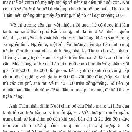
thay thế để chim bố mẹ tiếp tục ấp và tiết sữa diều để nuôi con. Khi
con nở sẽ được đưa trở lại chuồng cho chim bố mẹ nuôi. Theo anh
Tuấn, nếu không dùng máy ấp trứng, tỉ lệ nở chỉ đạt khoảng 60%.
Về thị trường tiêu thụ, với nhiều mối quan hệ có được khi làm
tại trang trại ở thành phố Bắc Giang, anh đã tìm được nhiều nguồn
tiêu thụ, chủ yếu anh xuất bán cho các nhà hàng, khách sạn ở trong
và ngoài tỉnh. Ngoài ra, một số tiểu thương trên địa bàn tỉnh cũng
tự tìm đến thu mua nên anh không phải lo đầu ra cho sản phẩm.
Hiện tại, trang trại của anh đã phát triển lên hơn 2.000 con chim bồ
câu. Mỗi tháng, anh xuất bán trên 600 con chim thương phẩm với
giá từ 80.000 - 82.000 đồng/con, bên cạnh đó anh còn cung cấp
chim bồ câu giống với giá từ 600.000 - 700.000 đồng/cặp. Sau khi
trừ các chi phí, anh thu về từ 40 - 60 triệu đồng/tháng. Số tiền lợi
nhuận ban đầu anh dùng để tái đầu tư, một phần dùng để trả lãi vay
ngân hàng.
Anh Tuấn nhận định: Nuôi chim bồ câu Pháp mang lại hiệu quả
kinh tế cao hơn hẳn so với nuôi gà, vịt. Với thời gian nuôi ngắn,
trung bình từ khi chim nở đến khi xuất bán chỉ từ 21 đến 30 ngày,
mỗi con chim trưởng thành trung bình đạt trọng lượng 6 - 8
lạng/con, lại phù hợp với nhu cầu thị trường nên tôi thấy hướng đầu