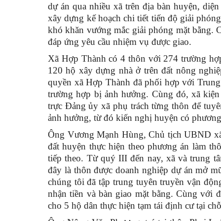
dự án qua nhiều xã trên địa bàn huyện, di
xây dựng kế hoạch chi tiết tiến độ giải phóng
khó khăn vướng mắc giải phóng mặt bằng. 
đáp ứng yêu cầu nhiệm vụ được giao.
Xã Hợp Thành có 4 thôn với 274 trường hợp 
120 hộ xây dựng nhà ở trên đất nông nghiệp
quyền xã Hợp Thành đã phối hợp với Trung t
trường hợp bị ảnh hưởng. Cùng đó, xã kiện
trực Đảng ủy xã phụ trách từng thôn để tuy
ảnh hưởng, từ đó kiến nghị huyện có phương 
Ông Vương Mạnh Hùng, Chủ tịch UBND xã Hợ
đất huyện thực hiện theo phương án làm thô
tiếp theo. Từ quý III đến nay, xã và trung t
đây là thôn được doanh nghiệp dự án mở mũi
chúng tôi đã tập trung tuyên truyền vận độ
nhận tiền và bàn giao mặt bằng. Cùng với đ
cho 5 hộ dân thực hiện tạm tái định cư tại chỗ