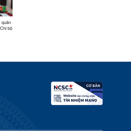
y quân
 Chi bộ