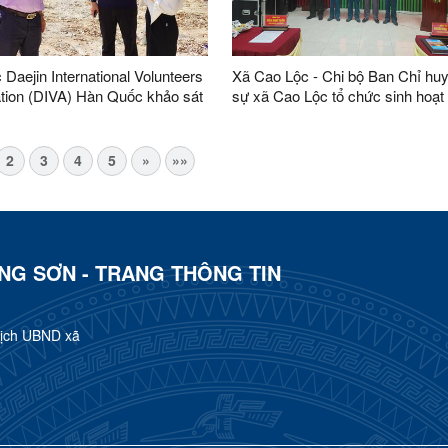
 Daejin International Volunteers
Xã Cao Lộc - Chi bộ Ban Chỉ hu
tion (DIVA) Hàn Quốc khảo sát
sự xã Cao Lộc tổ chức sinh hoạt
 hỗ trợ nước sạch và vệ sinh tại
và Lễ Kết nạp đảng viên mới
Lộc.
2
3
4
5
»
»»
ẠNG SƠN - TRANG THÔNG TIN
tịch UBND xã