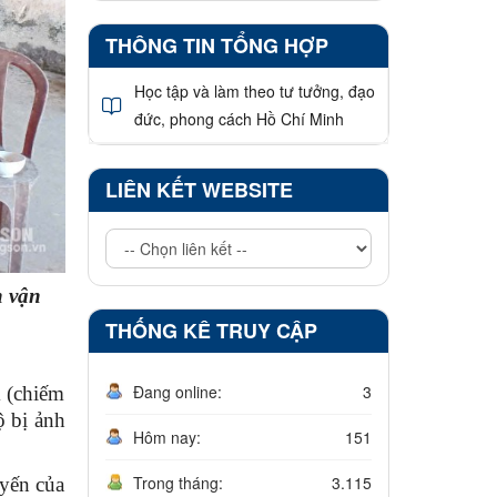
THÔNG TIN TỔNG HỢP
Học tập và làm theo tư tưởng, đạo
đức, phong cách Hồ Chí Minh
LIÊN KẾT WEBSITE
n vận
THỐNG KÊ TRUY CẬP
Đang online:
3
 (chiếm
ộ bị ảnh
Hôm nay:
151
Trong tháng:
3.115
yến của