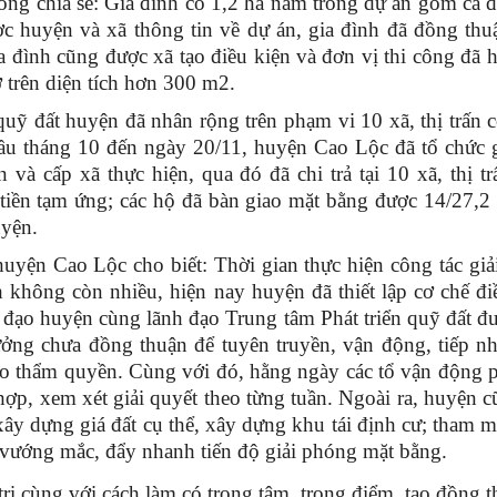
ng chia sẻ: Gia đình có 1,2 ha nằm trong dự án gồm cả 
ợc huyện và xã thông tin về dự án, gia đình đã đồng th
a đình cũng được xã tạo điều kiện và đơn vị thi công đã h
trên diện tích hơn 300 m2.
quỹ đất huyện đã nhân rộng trên phạm vi 10 xã, thị trấn 
đầu tháng 10 đến ngày 20/11, huyện Cao Lộc đã tổ chức 
và cấp xã thực hiện, qua đó đã chi trả tại 10 xã, thị t
iền tạm ứng; các hộ đã bàn giao mặt bằng được 14/27,2
uyện.
ện Cao Lộc cho biết: Thời gian thực hiện công tác giả
không còn nhiều, hiện nay huyện đã thiết lập cơ chế đ
ỉ đạo huyện cùng lãnh đạo Trung tâm Phát triển quỹ đất đ
ưởng chưa đồng thuận để tuyên truyền, vận động, tiếp n
heo thẩm quyền. Cùng với đó, hằng ngày các tổ vận động 
ợp, xem xét giải quyết theo từng tuần. Ngoài ra, huyện 
ây dựng giá đất cụ thể, xây dựng khu tái định cư; tham 
c vướng mắc, đẩy nhanh tiến độ giải phóng mặt bằng.
trị cùng với cách làm có trọng tâm, trọng điểm, tạo đồng 