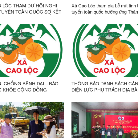
O LỘC THAM DỰ HỘI NGHỊ
Xã Cao Lộc tham gia Lễ mít tinh 
TUYẾN TOÀN QUỐC SƠ KẾT
tuyến toàn quốc hưởng ứng Thá
 VẬN HÀNH MÔ HÌNH TỔ
hành động phòng, chống ma túy
TỔNG THỂ CỦA HỆ THỐNG
2026
TRỊ, MÔ HÌNH CHÍNH
 3 CẤP
, CHỐNG BỆNH DẠI – BẢO
THÔNG BÁO DANH SÁCH CÁN
C KHỎE CỘNG ĐỒNG
ĐIỆN LỰC PHỤ TRÁCH ĐỊA BÀ
CAO LỘC