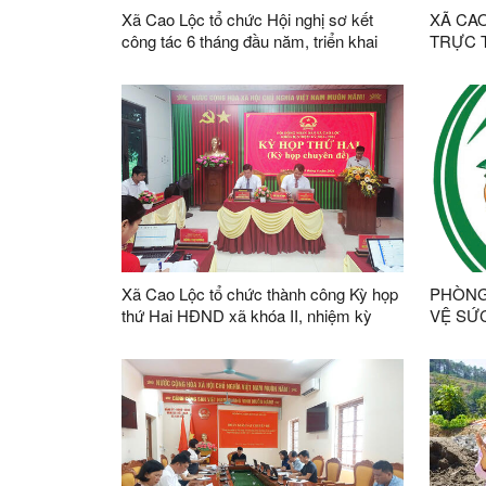
Xã Cao Lộc tổ chức Hội nghị sơ kết
XÃ CA
công tác 6 tháng đầu năm, triển khai
TRỰC 
nhiệm vụ trọng tâm sáu tháng cuối năm
1 NĂM
2026
CHỨC 
CHÍNH 
QUYỀN
Xã Cao Lộc tổ chức thành công Kỳ họp
PHÒNG
thứ Hai HĐND xã khóa II, nhiệm kỳ
VỆ SỨ
2026 - 2031