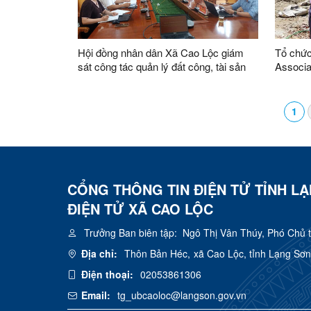
Hội đồng nhân dân Xã Cao Lộc giám
Tổ chức
sát công tác quản lý đất công, tài sản
Associa
công trên địa bàn do xã quản lý
nhu cầu
xã Cao 
1
CỔNG THÔNG TIN ĐIỆN TỬ TỈNH L
ĐIỆN TỬ XÃ CAO LỘC
Trưởng Ban biên tập:
Ngô Thị Vân Thúy, Phó Chủ 
Địa chỉ:
Thôn Bản Héc, xã Cao Lộc, tỉnh Lạng Sơn
Điện thoại:
02053861306
Email:
tg_ubcaoloc@langson.gov.vn