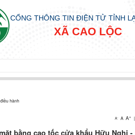
CỔNG THÔNG TIN ĐIỆN TỬ TỈNH 
XÃ CAO LỘC
 điều hành
+
A
A
|
-
A
 mặt bằng cao tốc cửa khẩu Hữu Nghị -