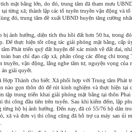
ện tích mặt bằng lớn, do đó, trung tâm đã tham mưu UBN
 tại từng xã; thành lập các tổ tuyên truyền vận động và tổ
Cùng đó, trung tâm đề xuất UBND huyện tăng cường nhân
bị ảnh hưởng, diện tích thu hồi đất hơn 50 ha, trong đ
. Để thực hiện tốt công tác giải phóng mặt bằng, cấp ủ
âm Phát triển quỹ đất huyện để xác minh về đất đai, nh
 toàn ban chỉ đạo cấp xã, phân công các đồng chí trong
ên truyền, vận động, lắng nghe tâm tư, nguyện vọng của 
án giải quyết.
p Thành cho biết: Xã phối hợp với Trung tâm Phát tr
n nào gọn thôn đó để rút kinh nghiệm và thực hiện tại 
âm tập trung triển khai giải phóng mặt bằng tại thôn Pha
 thi công đầu tiên trên tuyến. Sau khi kiểm đếm, lập p
ng từng hộ bị ảnh hưởng. Đến nay, đã có 55/76 hộ dân tr
ó, xã và đơn vị thi công cũng đã hỗ trợ ca máy san ủi 
.