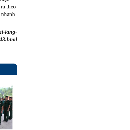
ra theo
y nhanh
i-lang-
43.html