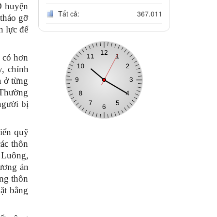
D huyện
Tất cả:
367.011
 tháo gỡ
 lực để
ó có hơn
y, chính
à ở từng
 Thường
người bị
iển quỹ
các thôn
i Luông,
hương án
ong thôn
mặt bằng