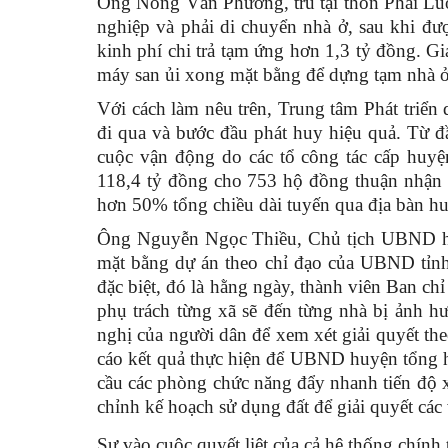
Ông Nông Văn Phương, trú tại thôn Phai Luô
nghiệp và phải di chuyển nhà ở, sau khi đư
kinh phí chi trả tạm ứng hơn 1,3 tỷ đồng. Gi
máy san ủi xong mặt bằng để dựng tạm nhà ở 
Với cách làm nêu trên, Trung tâm Phát triển 
đi qua và bước đầu phát huy hiệu quả. Từ 
cuộc vận động do các tổ công tác cấp huyện 
118,4 tỷ đồng cho 753 hộ đồng thuận nhận t
hơn 50% tổng chiều dài tuyến qua địa bàn h
Ông Nguyễn Ngọc Thiều, Chủ tịch UBND huy
mặt bằng dự án theo chỉ đạo của UBND tỉnh 
đặc biệt, đó là hằng ngày, thành viên Ban ch
phụ trách từng xã sẽ đến từng nhà bị ảnh h
nghị của người dân để xem xét giải quyết t
cáo kết quả thực hiện để UBND huyện tổng h
cầu các phòng chức năng đẩy nhanh tiến độ x
chỉnh kế hoạch sử dụng đất để giải quyết cá
Sự vào cuộc quyết liệt của cả hệ thống chính 