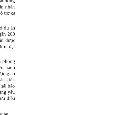
đất nông
uận nhận
ỗ trợ ca
có dự án
gần 200
rấn được
 km, đạt
i phóng
iều hành
ược giao
hận kiến
phải báo
cũng yêu
mưu điều
thuận