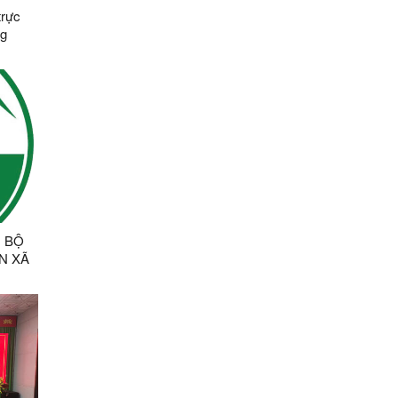
trực
ng
 năm
 BỘ
N XÃ