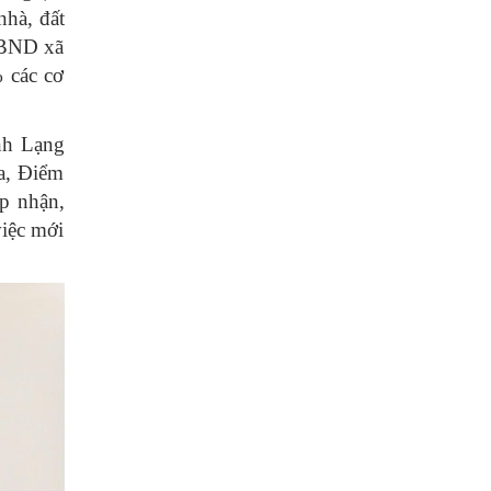
nhà, đất
 UBND xã
 các cơ
nh Lạng
a, Điểm
p nhận,
việc mới