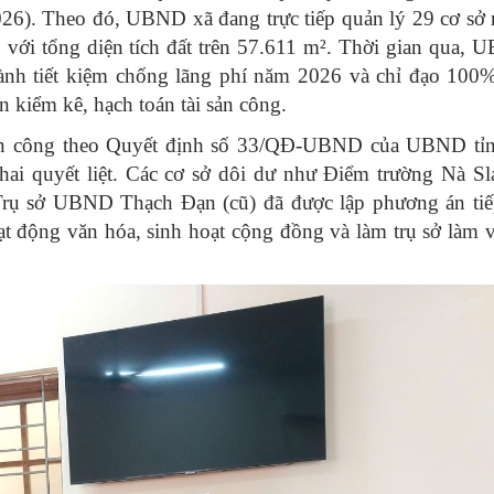
026). Theo đó, UBND xã đang trực tiếp quản lý 29 cơ sở 
ệp với tổng diện tích đất trên 57.611 m². Thời gian qua,
ành tiết kiệm chống lãng phí năm 2026 và chỉ đạo 100%
n kiểm kê, hạch toán tài sản công.
ài sản công theo Quyết định số 33/QĐ-UBND của UBND tỉ
hai quyết liệt. Các cơ sở dôi dư như Điểm trường Nà Sl
rụ sở UBND Thạch Đạn (cũ) đã được lập phương án tiế
 động văn hóa, sinh hoạt cộng đồng và làm trụ sở làm 