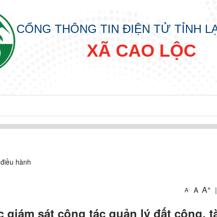
CỔNG THÔNG TIN ĐIỆN TỬ TỈNH 
XÃ CAO LỘC
 điều hành
+
A
A
|
-
A
giám sát công tác quản lý đất công, t