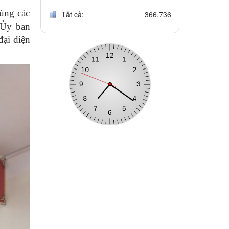
ùng các
Tất cả:
366.736
 Ủy ban
ại diện