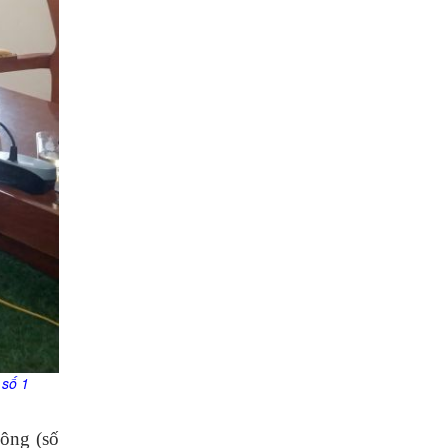
 số 1
công (số