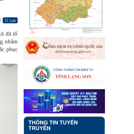
Lưu
ã đã tổ
ộng nhằm
hắc phục
THÔNG TIN TUYÊN
TRUYỀN