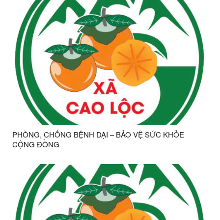
PHÒNG, CHỐNG BỆNH DẠI – BẢO VỆ SỨC KHỎE
CỘNG ĐỒNG