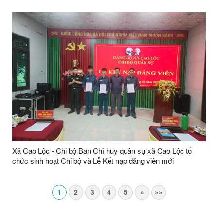
xã Cao Lộc.
Xã Cao Lộc - Chi bộ Ban Chỉ huy quân sự xã Cao Lộc tổ
chức sinh hoạt Chi bộ và Lễ Kết nạp đảng viên mới
1
2
3
4
5
»
»»