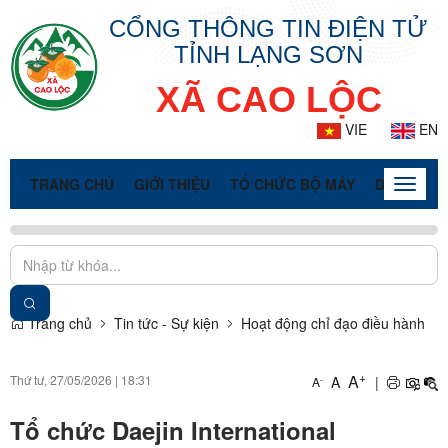
CỔNG THÔNG TIN ĐIỆN TỬ
TỈNH LẠNG SƠN
XÃ CAO LỘC
VIE
EN
TRANG CHỦ
GIỚI THIỆU
TỔ CHỨC BỘ MÁY
DOANH NG
Toggle
naviga
Trang chủ
Tin tức - Sự kiện
Hoạt động chỉ đạo điều hành
+
A
Thứ tư, 27/05/2026
|
18:31
A
|
-
A
Tổ chức Daejin International