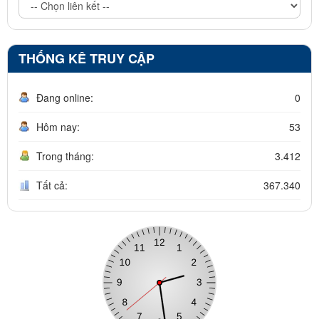
THỐNG KÊ TRUY CẬP
Đang online:
0
Hôm nay:
53
Trong tháng:
3.412
Tất cả:
367.340