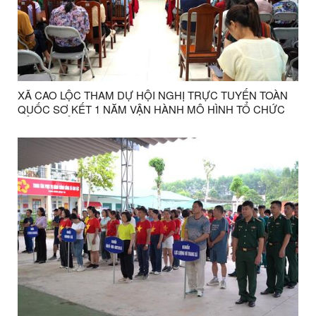
XÃ CAO LỘC THAM DỰ HỘI NGHỊ TRỰC TUYẾN TOÀN
QUỐC SƠ KẾT 1 NĂM VẬN HÀNH MÔ HÌNH TỔ CHỨC
TỔNG THỂ CỦA HỆ THỐNG CHÍNH TRỊ, MÔ HÌNH
CHÍNH QUYỀN 3 CẤP