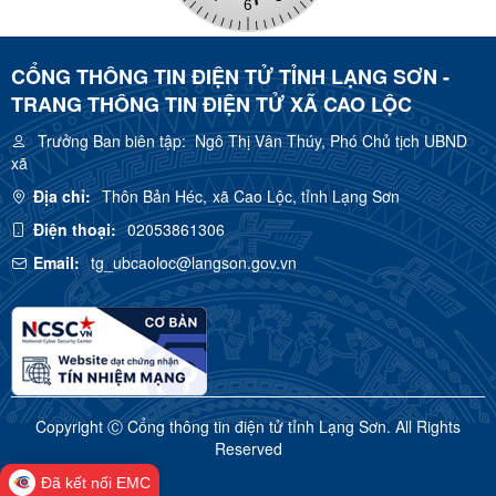
CỔNG THÔNG TIN ĐIỆN TỬ TỈNH LẠNG SƠN -
TRANG THÔNG TIN ĐIỆN TỬ XÃ CAO LỘC
Trưởng Ban biên tập:
Ngô Thị Vân Thúy, Phó Chủ tịch UBND
xã
Địa chỉ:
Thôn Bản Héc, xã Cao Lộc, tỉnh Lạng Sơn
Điện thoại:
02053861306
Email:
tg_ubcaoloc@langson.gov.vn
Copyright Ⓒ Cổng thông tin điện tử tỉnh Lạng Sơn. All Rights
Reserved
Đã kết nối EMC