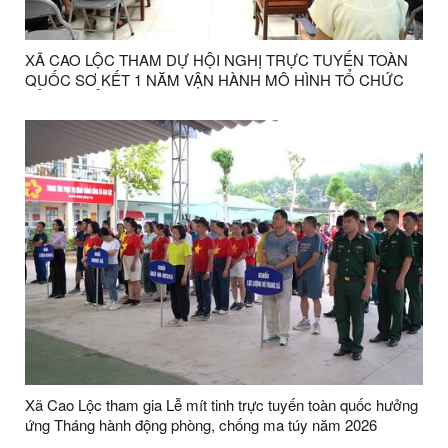
XÃ CAO LỘC THAM DỰ HỘI NGHỊ TRỰC TUYẾN TOÀN
QUỐC SƠ KẾT 1 NĂM VẬN HÀNH MÔ HÌNH TỔ CHỨC
TỔNG THỂ CỦA HỆ THỐNG CHÍNH TRỊ, MÔ HÌNH
CHÍNH QUYỀN 3 CẤP
Xã Cao Lộc tham gia Lễ mít tinh trực tuyến toàn quốc hưởng
ứng Tháng hành động phòng, chống ma túy năm 2026