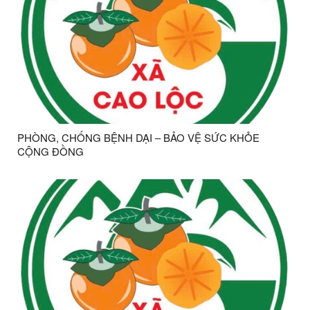
PHÒNG, CHỐNG BỆNH DẠI – BẢO VỆ SỨC KHỎE
CỘNG ĐỒNG