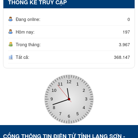
THỐNG KÊ TRUY CẬP
Đang online:
0
Hôm nay:
197
Trong tháng:
3.967
Tất cả:
368.147
CỔNG THÔNG TIN ĐIỆN TỬ TỈNH LẠNG SƠN -