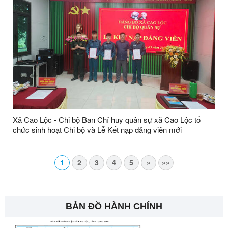
Xã Cao Lộc - Chi bộ Ban Chỉ huy quân sự xã Cao Lộc tổ
chức sinh hoạt Chi bộ và Lễ Kết nạp đảng viên mới
1
2
3
4
5
»
»»
BẢN ĐỒ HÀNH CHÍNH