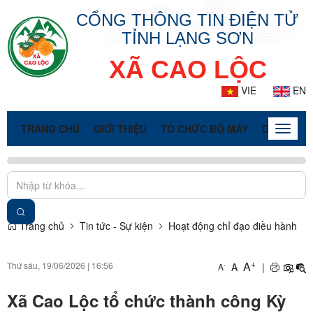
CỔNG THÔNG TIN ĐIỆN TỬ
TỈNH LẠNG SƠN
XÃ CAO LỘC
VIE
EN
TRANG CHỦ
GIỚI THIỆU
TỔ CHỨC BỘ MÁY
DOANH NG
Toggle
naviga
Trang chủ
Tin tức - Sự kiện
Hoạt động chỉ đạo điều hành
+
A
Thứ sáu, 19/06/2026
|
16:56
A
|
-
A
Xã Cao Lộc tổ chức thành công Kỳ