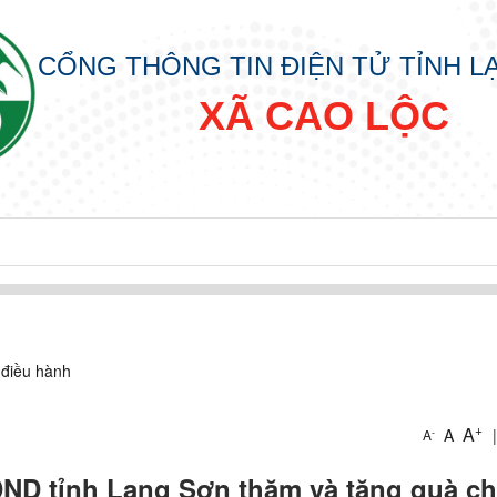
CỔNG THÔNG TIN ĐIỆN TỬ TỈNH 
XÃ CAO LỘC
 điều hành
+
A
A
|
-
A
ND tỉnh Lạng Sơn thăm và tặng quà c