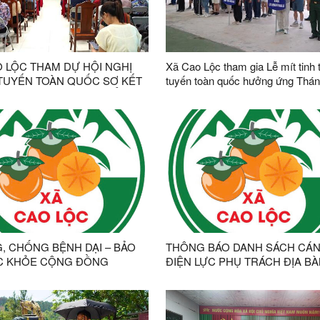
O LỘC THAM DỰ HỘI NGHỊ
Xã Cao Lộc tham gia Lễ mít tinh 
TUYẾN TOÀN QUỐC SƠ KẾT
tuyến toàn quốc hưởng ứng Thá
 VẬN HÀNH MÔ HÌNH TỔ
hành động phòng, chống ma túy
TỔNG THỂ CỦA HỆ THỐNG
2026
TRỊ, MÔ HÌNH CHÍNH
 3 CẤP
, CHỐNG BỆNH DẠI – BẢO
THÔNG BÁO DANH SÁCH CÁN
C KHỎE CỘNG ĐỒNG
ĐIỆN LỰC PHỤ TRÁCH ĐỊA BÀ
CAO LỘC