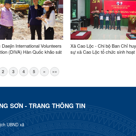
 Daejin International Volunteers
Xã Cao Lộc - Chi bộ Ban Chỉ hu
tion (DIVA) Hàn Quốc khảo sát
sự xã Cao Lộc tổ chức sinh hoạt
 hỗ trợ nước sạch và vệ sinh tại
và Lễ Kết nạp đảng viên mới
Lộc.
2
3
4
5
»
»»
ẠNG SƠN - TRANG THÔNG TIN
tịch UBND xã