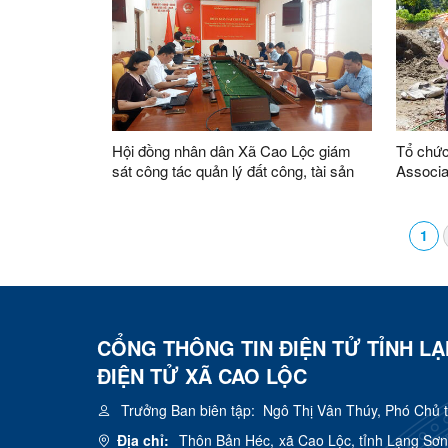
Hội đồng nhân dân Xã Cao Lộc giám
Tổ chức
sát công tác quản lý đất công, tài sản
Associa
công trên địa bàn do xã quản lý
nhu cầu
xã Cao 
1
CỔNG THÔNG TIN ĐIỆN TỬ TỈNH L
ĐIỆN TỬ XÃ CAO LỘC
Trưởng Ban biên tập:
Ngô Thị Vân Thúy, Phó Chủ 
Địa chỉ:
Thôn Bản Héc, xã Cao Lộc, tỉnh Lạng Sơn