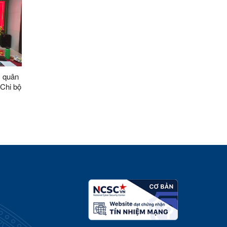
y quân
 Chi bộ