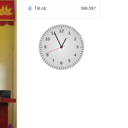
Tất cả:
366.597