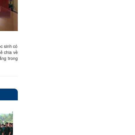
c sinh có
sẻ chia về
gắng trong