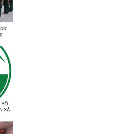
trực
ng
 năm
 BỘ
N XÃ