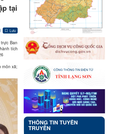
p tại
Lưu
 trực Ban
hành tích
26
n môn xã;
THÔNG TIN TUYÊN
TRUYỀN