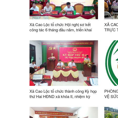
Xã Cao Lộc tổ chức Hội nghị sơ kết
XÃ CA
công tác 6 tháng đầu năm, triển khai
TRỰC 
nhiệm vụ trọng tâm sáu tháng cuối năm
1 NĂM
2026
CHỨC 
CHÍNH 
QUYỀN
Xã Cao Lộc tổ chức thành công Kỳ họp
PHÒNG
thứ Hai HĐND xã khóa II, nhiệm kỳ
VỆ SỨ
2026 - 2031