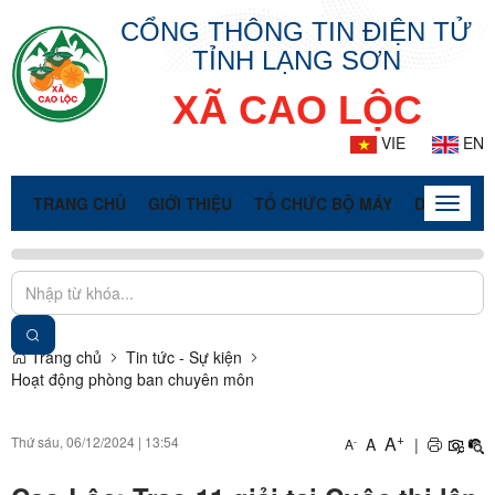
CỔNG THÔNG TIN ĐIỆN TỬ
TỈNH LẠNG SƠN
XÃ CAO LỘC
VIE
EN
TRANG CHỦ
GIỚI THIỆU
TỔ CHỨC BỘ MÁY
DOANH NG
Toggle
naviga
Trang chủ
Tin tức - Sự kiện
Hoạt động phòng ban chuyên môn
+
A
Thứ sáu, 06/12/2024
|
13:54
A
|
-
A