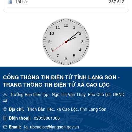
Tất cả:
367.612
CỔNG THÔNG TIN ĐIỆN TỬ TỈNH LẠNG SƠN -
TRANG THÔNG TIN ĐIỆN TỬ XÃ CAO LỘC
Trưởng Ban biên tập:
Ngô Thị Vân Thúy, Phó Chủ tịch UBND
xã
Địa chỉ:
Thôn Bản Héc, xã Cao Lộc, tỉnh Lạng Sơn
Điện thoại:
02053861306
Email:
tg_ubcaoloc@langson.gov.vn