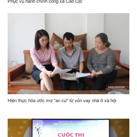
Phục vụ hành chính công xã Cao Lộc
Hiện thực hóa ước mơ “an cư” từ vốn vay nhà ở xã hội