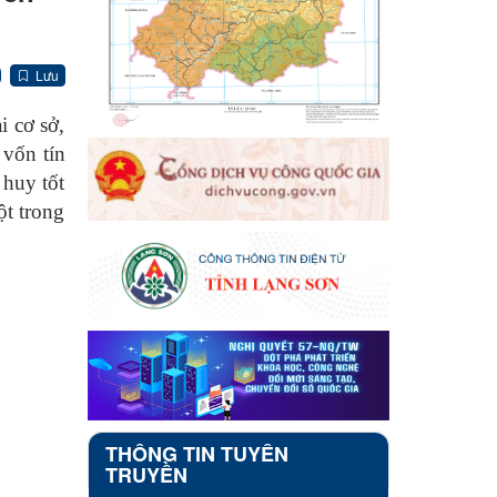
Lưu
i cơ sở,
 vốn tín
 huy tốt
ột trong
THÔNG TIN TUYÊN
TRUYỀN