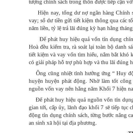
tượng chính sách trong thôn được tiếp cận vớ
Hiện nay, tổng dư nợ ngân hàng Chính sác
vay; số dư tiền gửi tiết kiệm thông qua các 
năm liền, tỷ lệ trả lãi đúng kỳ hạn hằng thá
Để phát huy hiệu quả vốn tín dụng chính sá
Hoà đều kiểm tra, rà soát lại toàn bộ danh 
tiết kiệm và vay vốn tìm hiểu, nắm bắt khó 
có giải pháp hỗ trợ phù hợp và thu lãi đúng h
Ông cũng nhiệt tình hưởng ứng “ Huy động
huyện huyện phát động.
Nhờ làm tốt công 
nguồn vốn vay nên hằng năm Khối 7 hiện nay
Để phát huy hiệu quả nguồn vốn tín dụng 
gian tới, cấp ủy, lãnh đạo khối 7 sẽ tiếp tục 
động tín dụng chính sách, từng bước nâng ca
an sinh xã hội tại địa phương.