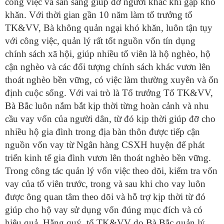
công việc và sẵn sàng giúp đỡ người khác khi gặp khó
khăn. Với thời gian
gần
10 năm làm tổ trưởng tổ
TK&VV,
Bà
không quản ngại khó khăn, luôn tận tụy
với công việc, quản lý rất tốt nguồn vốn tín dụng
chính sách xã hội, giúp nhiều tổ viên là hộ nghèo, hộ
cận nghèo và các đối tượng chính sách khác vươn lên
thoát nghèo bền vững, có việc làm thường xuyên và ổn
định
cuộc sống. Với vai trò là Tổ trưởng Tổ TK&VV,
Bà Bắc luôn nắm bắt kịp thời từng hoàn cảnh và nhu
cầu vay vốn của người dân, từ đó kịp thời giúp đỡ cho
nhiều hộ gia đình trong địa bàn thôn được tiếp cận
nguồn vốn vay từ Ngân hàng CSXH huyện để phát
triển kinh tế gia đình vươn lên thoát nghèo bền vững.
Trong công tác quản lý vốn việc theo dõi, kiểm tra vốn
vay của tổ viên trước, trong và sau khi cho vay luôn
được ông quan tâm theo dõi và hỗ trợ kịp thời từ đó
giúp cho hộ vay sử dụng vốn đúng mục đích và có
hiệu quả. Hằng quý, tổ TK&VV do Bà Bắc quản lý