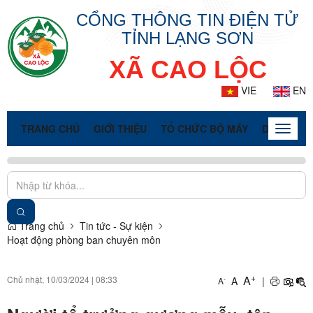
CỔNG THÔNG TIN ĐIỆN TỬ
TỈNH LẠNG SƠN
XÃ CAO LỘC
VIE
EN
TRANG CHỦ
GIỚI THIỆU
TỔ CHỨC BỘ MÁY
DOANH NG
Toggle
naviga
Trang chủ
Tin tức - Sự kiện
Hoạt động phòng ban chuyên môn
+
A
Chủ nhật, 10/03/2024
|
08:33
A
|
-
A