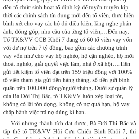
đều tổ chức sinh hoạt tổ định kỳ để tuyên truyền kịp
thời các chính sách tín dụng mới đến tổ viên, thực hiện
bình xét cho vay các hộ đủ điều kiện, lắng nghe phản
ánh, đóng góp, nhu cầu của từng tổ viên,…Đến nay,
Tổ TK&VV CCB Khối 7 đang có 60 tổ viên vay vốn
với dư nợ trên 7 tỷ đồng, bao gồm các chương trình
vay vốn như cho vay hộ nghèo, hộ cận nghèo, hộ mới
thoát nghèo, giải quyết việc làm, nhà ở xã hội….Tiền
gửi tiết kiệm tổ viên đạt trên 159 triệu đồng với 100%
tổ viên tham gia gửi tiền hàng tháng, số tiền gửi bình
quân trên 100.000 đồng/người/tháng. Dưới sự quản lý
của Bà Đới Thị Bắc, tổ TK&VV luôn xếp loại tốt,
không có lãi tồn đọng, không có nợ quá hạn, hộ vay
chấp hành việc trả nợ đúng kì hạn.
Với những thành tích đạt được, Bà Đới Thị Bắc và
tập thể tổ TK&VV Hội Cựu Chiến Binh Khối 7, thị