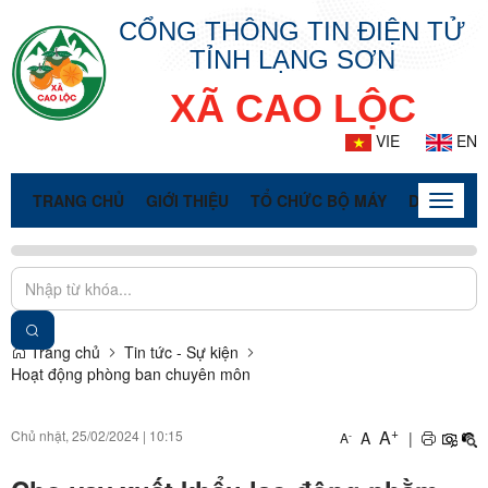
CỔNG THÔNG TIN ĐIỆN TỬ
TỈNH LẠNG SƠN
XÃ CAO LỘC
VIE
EN
TRANG CHỦ
GIỚI THIỆU
TỔ CHỨC BỘ MÁY
DOANH NG
Toggle
naviga
Trang chủ
Tin tức - Sự kiện
Hoạt động phòng ban chuyên môn
+
A
Chủ nhật, 25/02/2024
|
10:15
A
|
-
A