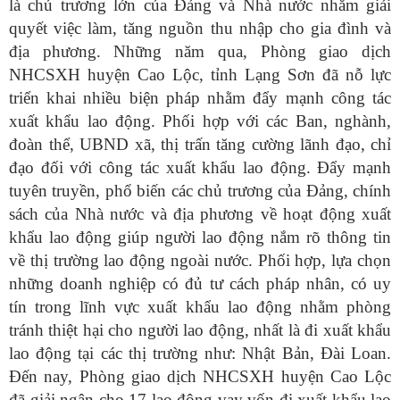
là chủ trương lớn của Đảng và Nhà nước nhằm giải
quyết việc làm, tăng nguồn thu nhập cho gia đình và
địa phương. Những năm qua, Phòng giao dịch
NHCSXH huyện Cao Lộc, tỉnh Lạng Sơn đã nỗ lực
triển khai nhiều biện pháp nhằm đẩy mạnh công tác
xuất khẩu lao động. Phối hợp với các Ban, nghành,
đoàn thể, UBND xã, thị trấn tăng cường lãnh đạo, chỉ
đạo đối với công tác xuất khẩu lao động. Đẩy mạnh
tuyên truyền, phổ biến các chủ trương của Đảng, chính
sách của Nhà nước và địa phương về hoạt động xuất
khẩu lao động giúp người lao động nắm rõ thông tin
về thị trường lao động ngoài nước. Phối hợp, lựa chọn
những doanh nghiệp có đủ tư cách pháp nhân, có uy
tín trong lĩnh vực xuất khẩu lao động nhằm phòng
tránh thiệt hại cho người lao động, nhất là đi xuất khẩu
lao động tại các thị trường như: Nhật Bản, Đài Loan.
Đến nay, Phòng giao dịch NHCSXH huyện Cao Lộc
đã giải ngân cho 17 lao động vay vốn đi xuất khẩu lao