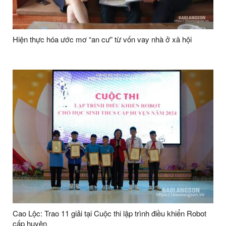
Hiện thực hóa ước mơ “an cư” từ vốn vay nhà ở xã hội
Cao Lộc: Trao 11 giải tại Cuộc thi lập trình điều khiển Robot
cấp huyện